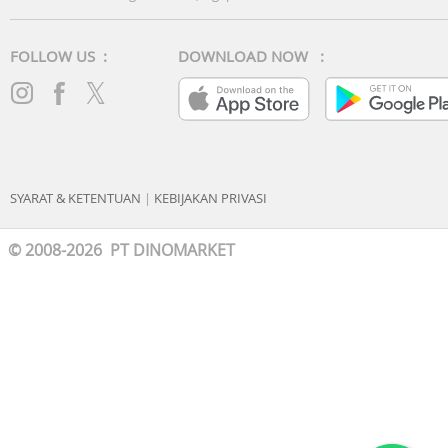
SoC: Qualcomm Snapdragon 6 Gen 1 Mobile Platform
CPU: 8 cores
GPU: Adreno 710@676MHz
FOLLOW US :
DOWNLOAD NOW :
BATERAI
6500mAh/25.48Wh (Typical)
6310mAh/24.74Wh (Rated)
Fast Charge:
Supports (Max): 80W SUPERVOOCTM
SYARAT & KETENTUAN
|
KEBIJAKAN PRIVASI
Compatible with: 67W and below SUPERVOOCTM, 55W PP
13.5W PD, 13.5W QC
© 2008-2026 PT DINOMARKET
BIOMETRIK
Sidik jari: Didukung
Pengenalan Wajah: Didukung
SENSOR
Proximity sensor
Ambient light sensor
Color temperature sensor
E-compass