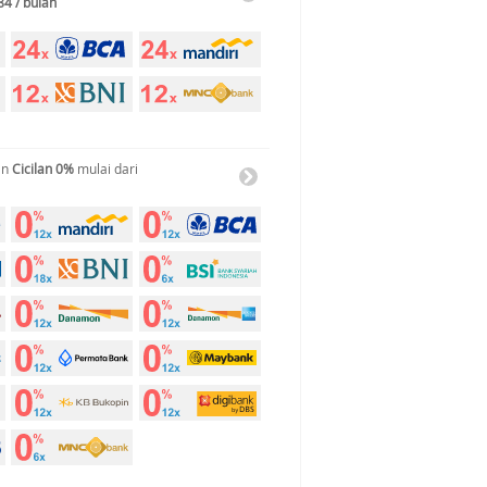
84 / bulan
an
Cicilan 0%
mulai dari