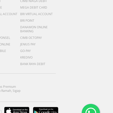
T
CIMB NIAGA DEBIT
ME
MEGA DEBIT CARD
AL ACCOUNT
BRI VIRTUAL ACCOUNT
BRI POINT
DANAMON ONLINE
BANKING
PONSEL
CIMB OCTOPAY
 ONLINE
JENIUS PAY
BILE
GO-PAY
KREDIVO
BANK RAYA DEBIT
as Premium
 Ramah, Sigap
: