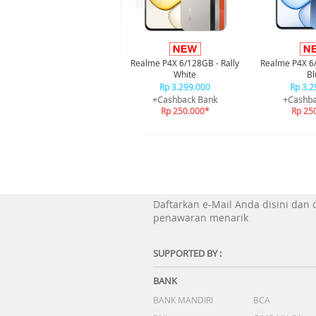
Realme P4X 6/128GB - Rally
Realme P4X 6
White
Bl
Rp 3.299.000
Rp 3.2
+Cashback Bank
+Cashba
Rp 250.000*
Rp 25
Daftarkan e-Mail Anda disini dan
penawaran menarik
SUPPORTED BY :
BANK
BANK MANDIRI
BCA