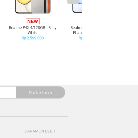
Infi
4/128GB 
Realme P4X 4/128GB - Rally
Realme P4X 4/128GB -
R
White
Phantom Navy Blue
R
Rp 2.599.000
Rp 2.599.000
DANAMON DEBIT