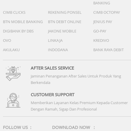
BANKING
• Catatan: Kapasitas dan memori tersedia dapat sedikit
berbeda karena sistem dan aplikasi bawaan
CIMB CLICKS
REKENING PONSEL
CIMB OCTOPAY
BTN MOBILE BANKING
BTN DEBIT ONLINE
JENIUS PAY
DIGIBANK BY DBS
JAKONE MOBILE
GO-PAY
OVO
LINKAJA
KREDIVO
AKULAKU
INDODANA
BANK RAYA DEBIT
AFTER SALES SERVICE
Jaminan Penanganan After Sales Untuk Produk Yang
Berkendala
CUSTOMER SUPPORT
Memberikan Layanan Kelas Premium Kepada Customer
Dengan Ramah, Sigap Dan Profesional
FOLLOW US :
DOWNLOAD NOW :