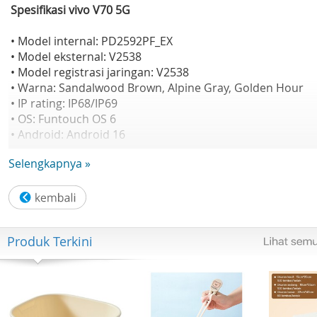
Spesifikasi vivo V70 5G
• Model internal: PD2592PF_EX
• Model eksternal: V2538
• Model registrasi jaringan: V2538
• Warna: Sandalwood Brown, Alpine Gray, Golden Hour
• IP rating: IP68/IP69
• OS: Funtouch OS 6
• Android: Android 16
• Prosesor: Snapdragon 7 Gen 4 Mobile Platform
Selengkapnya »
• CPU: Octa-core, 4nm
• Kecepatan: 2.8GHz x1 + 2.4GHz x3 + 1.8GHz x4
• GPU: Adreno 256GB
• RAM/ROM: 12GB + 256GB
• Tipe RAM: LPDDR5X
Produk Terkini
• Tipe ROM: UFS 4.1
• Ekspansi RAM: 12GB
• Ekspansi ROM: Tidak didukung
• Baterai: 6500mAh (tipikal), 6300mAh (rated)
• Pengisian daya: 90W