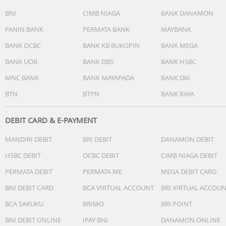
Movie, High Resolution, Dual View, Film
BNI
CIMB NIAGA
BANK DANAMON
• Mode kamera belakang: Night, Portrait, Video, Micro
PANIN BANK
PERMATA BANK
MAYBANK
Movie, High Resolution, Pano, Ultra HD, Document, Slow-
mo, Time-lapse, Supermoon, Astro, Pro, Snapshot, Food,
BANK OCBC
BANK KB BUKOPIN
BANK MEGA
Underwater, Dual View, Stage, Film
BANK UOB
BANK DBS
BANK HSBC
• Audio playback: AAC, WAV, MP3, MIDI, Vorbis, APE, FLAC
• Video playback: MP4, 3GP, AVI, FLV, MKV, WEBM, TS, ASF
MNC BANK
BANK MAYAPADA
BANK DKI
• Hi-Fi: Didukung
BTN
BTPN
BANK RAYA
• Wi-Fi: 2.4GHz / 5GHz
• Bluetooth: 5.4
DEBIT CARD & E-PAYMENT
• USB: Type-C
• GPS: GPS, Beidou, GLONASS, Galileo, QZSS
MANDIRI DEBIT
BRI DEBIT
DANAMON DEBIT
• NFC: Didukung
• OTG: Didukung
HSBC DEBIT
OCBC DEBIT
CIMB NIAGA DEBIT
• FM Radio: Tidak didukung
PERMATA DEBIT
PERMATA ME
MEGA DEBIT CARD
• Sensor: Accelerometer, Ambient Light, E-compass,
Proximity, Gyroscope
BNI DEBIT CARD
BCA VIRTUAL ACCOUNT
BRI VIRTUAL ACCOU
• Infrared blaster: Ada
BCA SAKUKU
BRIMO
BRI POINT
• Isi kotak: Unit, charger, kabel USB, eject tool, phone case
BNI DEBIT ONLINE
IPAY BNI
DANAMON ONLINE
film pelindung, kartu garansi