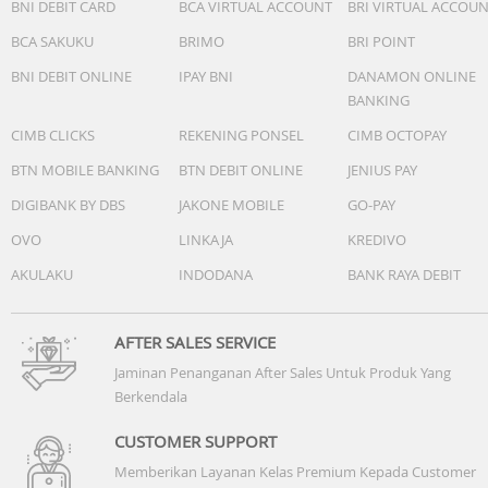
BNI DEBIT CARD
BCA VIRTUAL ACCOUNT
BRI VIRTUAL ACCOU
BCA SAKUKU
BRIMO
BRI POINT
BNI DEBIT ONLINE
IPAY BNI
DANAMON ONLINE
BANKING
CIMB CLICKS
REKENING PONSEL
CIMB OCTOPAY
BTN MOBILE BANKING
BTN DEBIT ONLINE
JENIUS PAY
DIGIBANK BY DBS
JAKONE MOBILE
GO-PAY
OVO
LINKAJA
KREDIVO
AKULAKU
INDODANA
BANK RAYA DEBIT
AFTER SALES SERVICE
Jaminan Penanganan After Sales Untuk Produk Yang
Berkendala
CUSTOMER SUPPORT
Memberikan Layanan Kelas Premium Kepada Customer