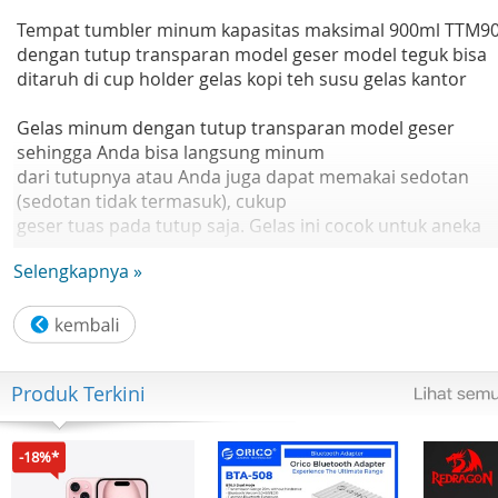
Tempat tumbler minum kapasitas maksimal 900ml TTM9
dengan tutup transparan model geser model teguk bisa
ditaruh di cup holder gelas kopi teh susu gelas kantor
Gelas minum dengan tutup transparan model geser
sehingga Anda bisa langsung minum
dari tutupnya atau Anda juga dapat memakai sedotan
(sedotan tidak termasuk), cukup
geser tuas pada tutup saja. Gelas ini cocok untuk aneka
minuman seperti Teh, Kopi,
Selengkapnya »
Air, Susu dan banyak lagi.
Ukuran Produk : Tinggi 20.5 cm, lebar bawah di 7.3 cm,
lebar atas di 10 cm
Kapasitas maksimal Tanpa Tutup di 900ml, Kapasitas
maksimal dengan Tutup di 800ml
Produk Terkini
Note:
-18%*
Pesanan diproses pada Hari Senin s.d Sabtu.
untuk produk yang tidak memiliki varian, akan di proses