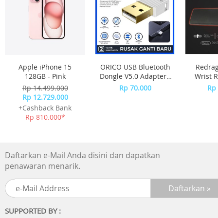
secara random.
Pengiriman dapat berubah saat Big Campaign.
Harap pastikan pesanan yang Anda terima sudah sesuai,
sebelum menyelesaikan pesanan (retur hanya dapat
dilakukan sebelum pesanan diselesaikan) dan wajib video
unboxing
Apple iPhone 15
ORICO USB Bluetooth
Redra
128GB - Pink
Dongle V5.0 Adapter -
Wrist R
BTA-508 - WHITE
Size
Rp 14.499.000
Rp 70.000
Rp 
METEO
Rp 12.729.000
+Cashback Bank
Rp 810.000*
Daftarkan e-Mail Anda disini dan dapatkan
penawaran menarik.
SUPPORTED BY :