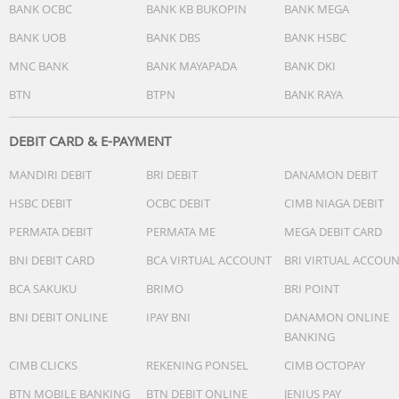
Berkat optimasi perangkat lunak cerdas, nikmati waktu
BANK OCBC
BANK KB BUKOPIN
BANK MEGA
penggunaan yang jauh lebih lama. Kini hadir dengan Sup
BANK UOB
BANK DBS
BANK HSBC
Fast Charging 60W yang super cepat, serta dukungan Fas
Wireless Charging 2.0 dan Wireless PowerShare.
MNC BANK
BANK MAYAPADA
BANK DKI
BTN
BTPN
BANK RAYA
Performa
- Prosesor : Snapdragon 8 Elite Gen 5 for Galaxy
- RAM: 12GB
DEBIT CARD & E-PAYMENT
- Storage: 256GB
MANDIRI DEBIT
BRI DEBIT
DANAMON DEBIT
- Network: 5G Ready
HSBC DEBIT
OCBC DEBIT
CIMB NIAGA DEBIT
Tampilan
PERMATA DEBIT
PERMATA ME
MEGA DEBIT CARD
- Ukuran: 6,9 inch
- Teknologi: Dynamic AMOLED 2X, 1-120Hz
BNI DEBIT CARD
BCA VIRTUAL ACCOUNT
BRI VIRTUAL ACCOU
- Resolusi: QHD+(2340 X 1080)
BCA SAKUKU
BRIMO
BRI POINT
Kamera
BNI DEBIT ONLINE
IPAY BNI
DANAMON ONLINE
- Kamera Belakang: 200 MP + 50 MP + 10 MP +50 MP
BANKING
- Auto Focus Kamera Utama: Ya
CIMB CLICKS
REKENING PONSEL
CIMB OCTOPAY
- Kamera Belakang
- OIS: Ya
BTN MOBILE BANKING
BTN DEBIT ONLINE
JENIUS PAY