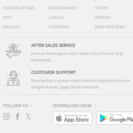
- Kamera Depan: 12 MP
DIGIBANK BY DBS
JAKONE MOBILE
GO-PAY
- Auto Focus Kamera Belakang: Ya
- Resolusi Video: UHD 8K (7680 X 4320) l @24fps
OVO
LINKAJA
KREDIVO
AKULAKU
INDODANA
BANK RAYA DEBIT
Baterai
- Kapasitas: 5000mAh
- Jenis Pengisian Daya: Super Fast Charging 60W, Fast
AFTER SALES SERVICE
Wireless Charging 2.0, Wireless PowerShare
Jaminan Penanganan After Sales Untuk Produk Yang
Berkendala
Ketangguhan
- Corning Gorilla Glass Victus 2 & Armor Auminum frame
CUSTOMER SUPPORT
- IP68 Water and Dust Resistant
Memberikan Layanan Kelas Premium Kepada Customer
Dengan Ramah, Sigap Dan Profesional
Weight: 214gr
-----------
Lainnya : samsung s26 ultra, galaxy s26 ultra, samsung
FOLLOW US :
DOWNLOAD NOW :
galaxy s26 ultra, samsung galaxy, samsung, galaxy, galaxy
phone, samsung smartphone, samsung ai phone,
smartphone ai, ai cell phone, phone ai, ai camera, ai
enabled, smartphone, ai photo editor, ai assistant, ai