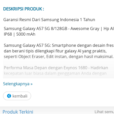
DESKRIPSI PRODUK :
Garansi Resmi Dari Samsung Indonesia 1 Tahun
Samsung Galaxy A57 5G 8/128GB - Awesome Gray | Hp AI
IP68 | 5000 mAh
Samsung Galaxy A57 5G: Smartphone dengan desain fre
dan berani tipis dilengkapi fitur galaxy AI yang praktis,
seperti Object Eraser, Edit instan, dengan hasil maksimal.
Performa Masa Depan dengan Exynos 1680 - Hadirkan
kecepatan luar biasa dalam genggaman Anda dengan
prosesor Exynos 1680. Didukung pilihan RAM hingga 12G
Selengkapnya »
dan penyimpanan internal hingga 256GB, Galaxy A57 5G
dirancang untuk menangani beban kerja berat dan
multitasking tanpa hambatan, memberikan performa ya
efisien untuk gaya hidup digital Anda.
Produk Terkini
Desain Ultra Slim dengan Layar Super AMOLED 1,900 Nits