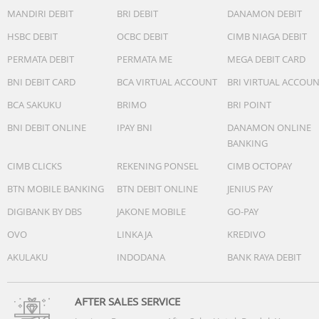
- Size: 6.7 inch
MANDIRI DEBIT
BRI DEBIT
DANAMON DEBIT
- Technology: Super AMOLED 120Hz (1,900 nits)
- Resolution: FHD+
HSBC DEBIT
OCBC DEBIT
CIMB NIAGA DEBIT
- Dimension: 161.6 × 76.9 x 6.9 mm
PERMATA DEBIT
PERMATA ME
MEGA DEBIT CARD
- Weight: 179 g
BNI DEBIT CARD
BCA VIRTUAL ACCOUNT
BRI VIRTUAL ACCOU
Camera
BCA SAKUKU
BRIMO
BRI POINT
- Rear Camera Resolution: 50MP + 12MP + 5MP
- Main Camera Auto Focus: Yes
BNI DEBIT ONLINE
IPAY BNI
DANAMON ONLINE
- Main Camera OIS: Yes
BANKING
- Zoom: Digital Zoom up to 10x
CIMB CLICKS
REKENING PONSEL
CIMB OCTOPAY
- Front Camera Resolution: 12 MP
- Front Camera Auto Focus: Yes
BTN MOBILE BANKING
BTN DEBIT ONLINE
JENIUS PAY
- Video Resolution: UHD 4K (3840 x 2160) | @30fps
DIGIBANK BY DBS
JAKONE MOBILE
GO-PAY
Connectivity
OVO
LINKAJA
KREDIVO
-USB Interface: USB Type-C (USB 2.0)
AKULAKU
INDODANA
BANK RAYA DEBIT
- Bluetooth Version: Bluetooth v6.0
- NFC: Yes
- SIM Tray: Dual-SIM & eSIM
AFTER SALES SERVICE