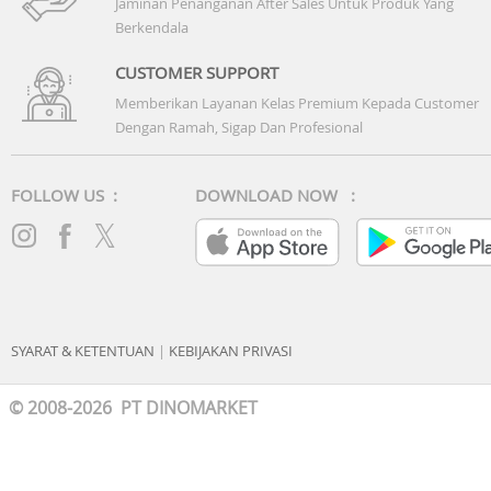
Jaminan Penanganan After Sales Untuk Produk Yang
Battery
Berkendala
- Capacity: 5,000 mAh
- Charging: 45W Super Fast Charging
CUSTOMER SUPPORT
Memberikan Layanan Kelas Premium Kepada Customer
Awesome Intelligence
Dengan Ramah, Sigap Dan Profesional
- Circle to Search (CTS)
- Best Face
- My Filter
FOLLOW US :
DOWNLOAD NOW :
- AI Select
- Auto Trim
- Edit Suggestion
- Read Aloud
- Call Captions
- Tran & Translation
SYARAT & KETENTUAN
|
KEBIJAKAN PRIVASI
Others
Durability: IP68 (Water & Dust Resistance)
© 2008-2026 PT DINOMARKET
- Security: Samsung Knox Vault & On-screen Fingerprint
- Materials: Glass Materials
- OS: One UI 8.5 (Support 6x OS Update & 6 Years Security