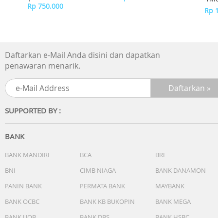
Rp 750.000
Cha
Rp 
Daftarkan e-Mail Anda disini dan dapatkan
penawaran menarik.
SUPPORTED BY :
BANK
BANK MANDIRI
BCA
BRI
BNI
CIMB NIAGA
BANK DANAMON
PANIN BANK
PERMATA BANK
MAYBANK
BANK OCBC
BANK KB BUKOPIN
BANK MEGA
BANK UOB
BANK DBS
BANK HSBC