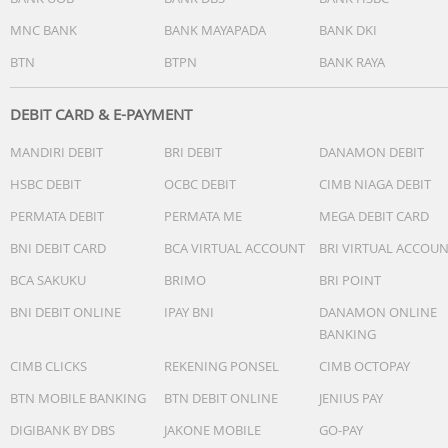
MNC BANK
BANK MAYAPADA
BANK DKI
BTN
BTPN
BANK RAYA
DEBIT CARD & E-PAYMENT
MANDIRI DEBIT
BRI DEBIT
DANAMON DEBIT
HSBC DEBIT
OCBC DEBIT
CIMB NIAGA DEBIT
PERMATA DEBIT
PERMATA ME
MEGA DEBIT CARD
BNI DEBIT CARD
BCA VIRTUAL ACCOUNT
BRI VIRTUAL ACCOU
BCA SAKUKU
BRIMO
BRI POINT
BNI DEBIT ONLINE
IPAY BNI
DANAMON ONLINE
BANKING
CIMB CLICKS
REKENING PONSEL
CIMB OCTOPAY
BTN MOBILE BANKING
BTN DEBIT ONLINE
JENIUS PAY
DIGIBANK BY DBS
JAKONE MOBILE
GO-PAY