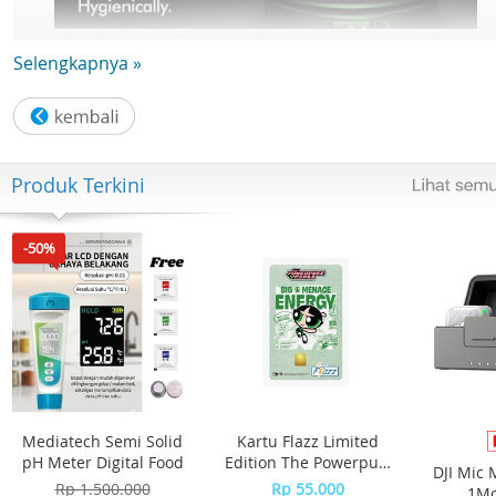
Selengkapnya »
Produk Terkini
-50%
Mediatech Semi Solid
Kartu Flazz Limited
pH Meter Digital Food
Edition The Powerpuff
DJI Mic 
Girls - Buttercup
Rp 1.500.000
Rp 55.000
1Mo