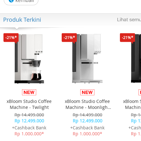
UMF™ 15+ : kesehatan intensif
Produk Terkini
UMF™ 20+ : manfaat terapeutik tingkat premium
-21%*
-21%*
-21%*
Manfaat Utama Comvita Manuka Honey
- Meningkatkan daya tahan tubuh
- Membantu meredakan sakit tenggorokan dan flu
- Mendukung kesehatan pencernaan
xBloom Studio Coffee
xBloom Studio Coffee
xBloom 
- Mengandung antibakteri alami MGO tinggi
Machine - Twilight
Machine - Moonlight
Machine
White
Rp 14.499.000
Rp 14.499.000
Rp 1
- Cocok untuk anak & dewasa
Rp 12.499.000
Rp 12.499.000
Rp 1
+Cashback Bank
+Cashback Bank
+Cash
- Rasa khas madu Manuka yang lembut dan premium
Rp 1.000.000*
Rp 1.000.000*
Rp 1