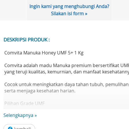
Ingin kami yang menghubungi Anda?
Silakan isi form »
DESKRIPSI PRODUK :
Comvita Manuka Honey UMF 5+ 1 Kg
Comvita adalah madu Manuka premium bersertifikat UM
yang teruji kualitas, kemurnian, dan manfaat kesehatann
Cocok untuk meningkatkan daya tahan tubuh, pemulihan
serta menjaga kesehatan harian.
Pilihan Grade UMF
Selengkapnya »
UMF™ 5+ : konsumsi harian
UMF™ 10+ : imunitas & antioksidan lebih tinggi