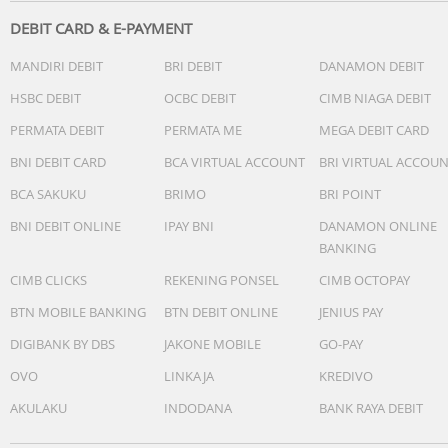
DEBIT CARD & E-PAYMENT
MANDIRI DEBIT
BRI DEBIT
DANAMON DEBIT
HSBC DEBIT
OCBC DEBIT
CIMB NIAGA DEBIT
PERMATA DEBIT
PERMATA ME
MEGA DEBIT CARD
BNI DEBIT CARD
BCA VIRTUAL ACCOUNT
BRI VIRTUAL ACCOU
BCA SAKUKU
BRIMO
BRI POINT
BNI DEBIT ONLINE
IPAY BNI
DANAMON ONLINE
BANKING
CIMB CLICKS
REKENING PONSEL
CIMB OCTOPAY
BTN MOBILE BANKING
BTN DEBIT ONLINE
JENIUS PAY
DIGIBANK BY DBS
JAKONE MOBILE
GO-PAY
OVO
LINKAJA
KREDIVO
AKULAKU
INDODANA
BANK RAYA DEBIT