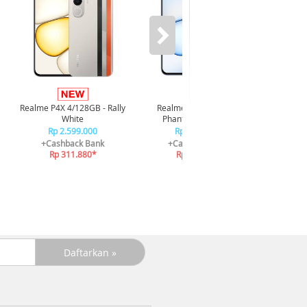
Infi
4/128GB 
Realme P4X 4/128GB - Rally
Realme P4X 4/128GB -
R
White
Phantom Navy Blue
R
Rp 2.599.000
Rp 2.599.000
+C
+Cashback Bank
+Cashback Bank
R
Rp 311.880*
Rp 311.880*