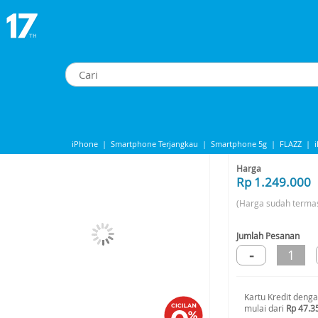
oney UMF 5+ 1 Kg
Comvita Manuka Honey UMF 5+ 1 Kg
iPhone
|
Smartphone Terjangkau
|
Smartphone 5g
|
FLAZZ
|
Share to
Iphone 13
|
IPhone 14
|
Samsung Note
Harga
Rp 1.249.000
(Harga sudah terma
Jumlah Pesanan
-
1
Kartu Kredit deng
mulai dari
Rp 47.3