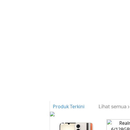
Produk Terkini
-12%*
-12%*