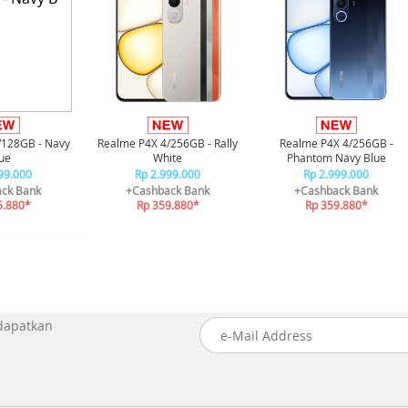
/128GB - Navy
Realme P4X 4/256GB - Rally
Realme P4X 4/256GB -
ue
White
Phantom Navy Blue
99.000
Rp 2.999.000
Rp 2.999.000
ck Bank
+Cashback Bank
+Cashback Bank
5.880*
Rp 359.880*
Rp 359.880*
 dapatkan