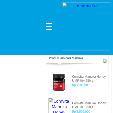
Home
>
Lainnya
>
Lainnya
>
Comvita Manuka H
Kategori Produk :
Lainnya
Produk lain dari Manuka :
Comvita Manuka Honey
UMF 10+ 250 g
Rp 710.000
Comvita Manuka Honey
UMF 20+ 250 g
Rp 2.699.000