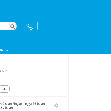
iPhone
|
suk PPN)
+
an
Cicilan Ringan
hingga
36 bulan
56 / bulan