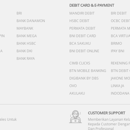
DEBIT CARD & E-PAYMENT
BRI
MANDIRI DEBIT
BRI DEBIT
BANK DANAMON
HSBC DEBIT
OCBC DEBI
MAYBANK
PERMATA DEBIT
PERMATA 
PIN
BANK MEGA
BNI DEBIT CARD
BCA VIRTU
BANK HSBC
BCA SAKUKU
BRIMO
DA
BANK DKI
BNI DEBIT ONLINE
IPAY BNI
BANK RAYA
CIMB CLICKS
REKENING 
BTN MOBILE BANKING
BTN DEBIT
DIGIBANK BY DBS
JAKONE MO
OVO
LINKAJA
AKULAKU
INDODANA
CUSTOMER SUPPORT
ales Untuk
Memberikan Layanan Kel
Kepada Customer Dengan
Dan Profesional