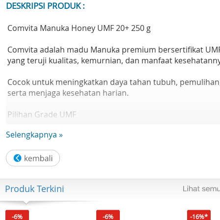
DESKRIPSI PRODUK :
Comvita Manuka Honey UMF 20+ 250 g
Comvita adalah madu Manuka premium bersertifikat UM
yang teruji kualitas, kemurnian, dan manfaat kesehatann
Cocok untuk meningkatkan daya tahan tubuh, pemulihan
serta menjaga kesehatan harian.
Pilihan Grade UMF
Selengkapnya »
UMF™ 5+ : konsumsi harian
UMF™ 10+ : imunitas & antioksidan lebih tinggi
UMF™ 15+ : kesehatan intensif
Produk Terkini
UMF™ 20+ : manfaat terapeutik tingkat premium
-6%
-6%
-16%*