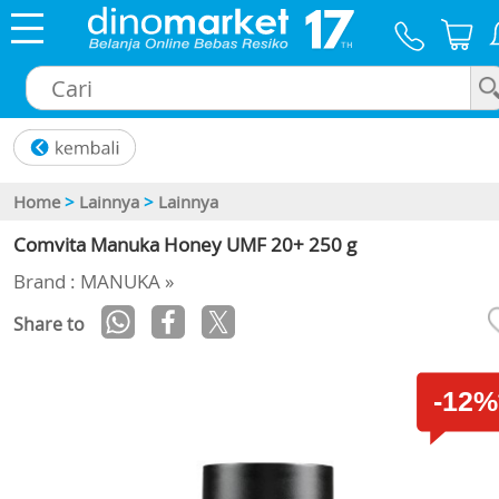
×
Home
>
Lainnya
>
Lainnya
Comvita Manuka Honey UMF 20+ 250 g
Brand : MANUKA »
Share to
-12%