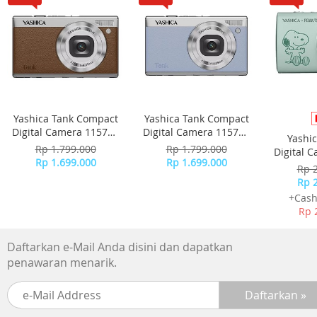
Manfaat Utama Comvita Manuka Honey
- Meningkatkan daya tahan tubuh
- Membantu meredakan sakit tenggorokan dan flu
- Mendukung kesehatan pencernaan
Yashica Tank Compact
Yashica Tank Compact
Digital Camera 115755
Digital Camera 115756
Yashi
- Mengandung antibakteri alami MGO tinggi
- Brown
- Sky Blue
Rp 1.799.000
Rp 1.799.000
Digital 
Rp 1.699.000
Rp 1.699.000
-
Rp 
- Cocok untuk anak & dewasa
Rp 
+Cash
- Rasa khas madu Manuka yang lembut dan premium
Rp 
Daftarkan e-Mail Anda disini dan dapatkan
penawaran menarik.