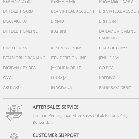
PERMATA DEBIT
PERMATA ME
MEGA DEBIT CARD
BNI DEBIT CARD
BCA VIRTUAL ACCOUNT
BRI VIRTUAL ACCOU
BCA SAKUKU
BRIMO
BRI POINT
BNI DEBIT ONLINE
IPAY BNI
DANAMON ONLINE
BANKING
CIMB CLICKS
REKENING PONSEL
CIMB OCTOPAY
BTN MOBILE BANKING
BTN DEBIT ONLINE
JENIUS PAY
DIGIBANK BY DBS
JAKONE MOBILE
GO-PAY
OVO
LINKAJA
KREDIVO
AKULAKU
INDODANA
BANK RAYA DEBIT
AFTER SALES SERVICE
Jaminan Penanganan After Sales Untuk Produk Yang
Berkendala
CUSTOMER SUPPORT