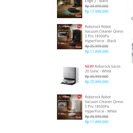
Edge 2 - Black
Rp 39.999.000
Rp 17.999.000
Roborock Robot
Vacuum Cleaner Qrevo
S Pro 18500Pa
HyperForce - Black
Rp 35.999.000
Rp 11.899.000
NEW!
Roborock Saros
20 Sonic - White
Rp 30.999.000
Rp 25.999.000
Roborock Robot
Vacuum Cleaner Qrevo
S Pro 18500Pa
HyperForce - White
Rp 35.999.000
Rp 11.899.000