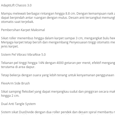
AdaptiLift Chassis 3.0
Mampu melewati berbagai rintangan hingga 8.8 cm. Dengan kemampuan naik a
dapat berpindah antar ruangan dengan mulus. Desain anti tersangkut memung
otomatis saat terjebak.
Pembersihan Karpet Maksimal
Sikat roller menembus hingga dalam karpet sampai 3 cm, mengangkat bulu he
Menjaga karpet tetap bersih dan mengembang Penyesuaian tinggi otomatis men
jenis karpet.
Sistem Pel Vibrasi VibraRise 5.0
Tekanan pel tinggi hingga 14N dengan 4000 getaran per menit, efektif menga
terutama di area dapur.
Tetap bekerja dengan suara yang lebih tenang untuk kenyamanan penggunaan s
FlexiArm Side Brush
Sikat samping fleksibel yang dapat menjangkau sudut dan pinggiran secara ma
hingga 2 cm.
Dual Anti Tangle System
Sistem sikat DuoDivide dengan dua roller pendek dan desain spiral membantu