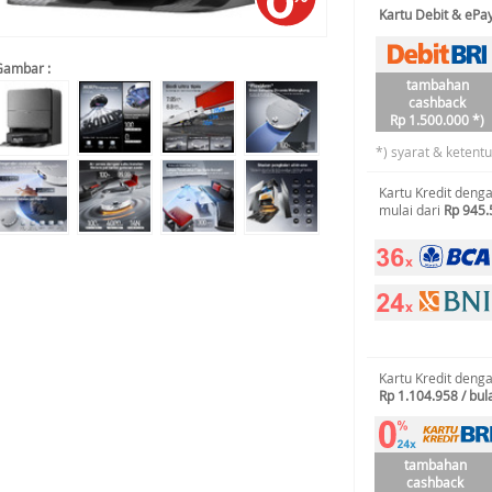
Kartu Debit & eP
Gambar :
tambahan
cashback
Rp 1.500.000 *)
*) syarat & ketent
Kartu Kredit deng
mulai dari
Rp 945.
Kartu Kredit deng
Rp 1.104.958 / bul
tambahan
cashback