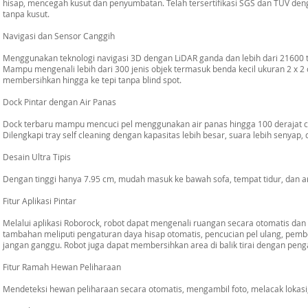
hisap, mencegah kusut dan penyumbatan. Telah tersertifikasi SGS dan TUV de
tanpa kusut.
Navigasi dan Sensor Canggih
Menggunakan teknologi navigasi 3D dengan LiDAR ganda dan lebih dari 21600 ti
Mampu mengenali lebih dari 300 jenis objek termasuk benda kecil ukuran 2 x 2 
membersihkan hingga ke tepi tanpa blind spot.
Dock Pintar dengan Air Panas
Dock terbaru mampu mencuci pel menggunakan air panas hingga 100 derajat c
Dilengkapi tray self cleaning dengan kapasitas lebih besar, suara lebih senyap,
Desain Ultra Tipis
Dengan tinggi hanya 7.95 cm, mudah masuk ke bawah sofa, tempat tidur, dan a
Fitur Aplikasi Pintar
Melalui aplikasi Roborock, robot dapat mengenali ruangan secara otomatis da
tambahan meliputi pengaturan daya hisap otomatis, pencucian pel ulang, pemb
jangan ganggu. Robot juga dapat membersihkan area di balik tirai dengan penga
Fitur Ramah Hewan Peliharaan
Mendeteksi hewan peliharaan secara otomatis, mengambil foto, melacak lokasi, 