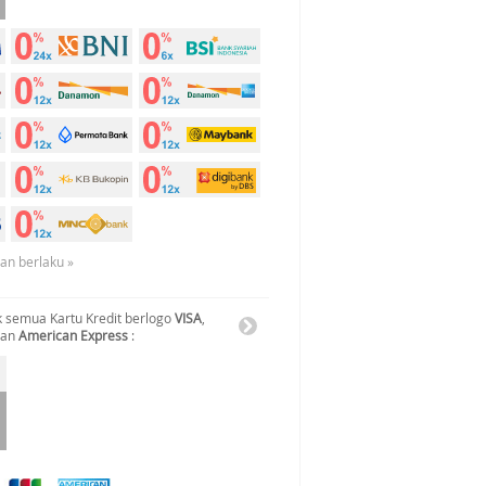
uan berlaku »
 semua Kartu Kredit berlogo
VISA
,
dan
American Express
: