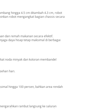
mbang hingga 4.5 cm ditambah 4.3 cm, robot
kinkan robot mengangkat bagian chassis secara
wan dan remah makanan secara efektif.
jaga daya hisap tetap maksimal di berbagai
ngkat noda minyak dan kotoran membandel
ehari hari.
ksimal hingga 100 persen, bahkan area rendah
 mengarahkan rambut langsung ke saluran