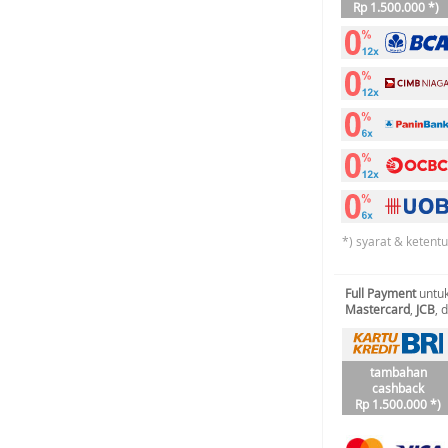
Rp 1.500.000 *)
*) syarat & ketent
Full Payment
untuk
Mastercard
,
JCB
, 
tambahan
cashback
Rp 1.500.000 *)