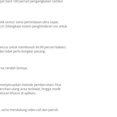
ngan hasil 100 persen pengangkatan rambut
tik sensor serta pemindaian ultra cepat.
cm. Dilengkapi sistem penghindaran sisi untuk
elcius untuk membunuh 99.99 persen bakteri.
 dan tidak perlu bongkar pasang.
rea rendah lainnya.
n menyesuaikan metode pembersihan. Fitur
ersihan ulang area terlewat, hingga mode
turan khusus di aplikasi.
serta mendukung video call dan patroli.