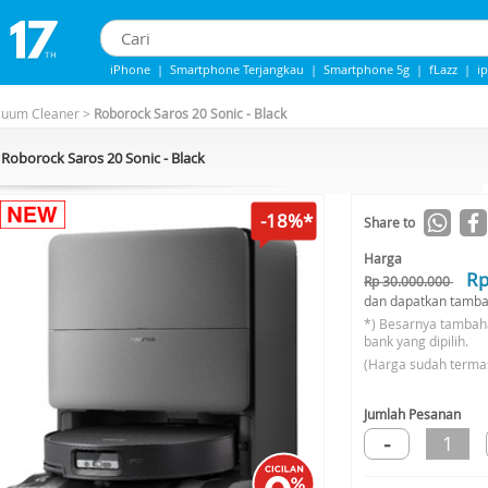
iPhone
|
Smartphone Terjangkau
|
Smartphone 5g
|
fLazz
|
i
IPhone 13
|
iphone 14
|
Samsung Note
cuum Cleaner
>
Roborock Saros 20 Sonic - Black
Roborock Saros 20 Sonic - Black
-18%*
Share to
Harga
Rp
Rp 30.000.000
dan dapatkan tamba
*) Besarnya tambah
bank yang dipilih.
(Harga sudah terma
Jumlah Pesanan
-
1