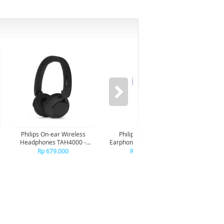
Philips On-ear Wireless
Philips In-ear wired
Phil
Headphones TAH4000 -
Earphone USB-C With mic
Earphon
Black
TAE2100 - Purple
TAE
Rp 679.000
Rp 149.000