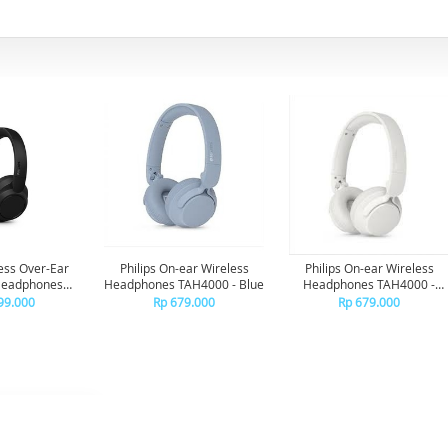
less Over-Ear
Philips On-ear Wireless
Philips On-ear Wireless
Headphones
Headphones TAH4000 - Blue
Headphones TAH4000 -
se Canceling
White
99.000
Rp 679.000
Rp 679.000
 - Black