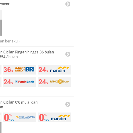
ayment
uan berlaku »
an
Cicilan Ringan
hingga
36 bulan
554 / bulan
an
Cicilan 0%
mulai dari
an