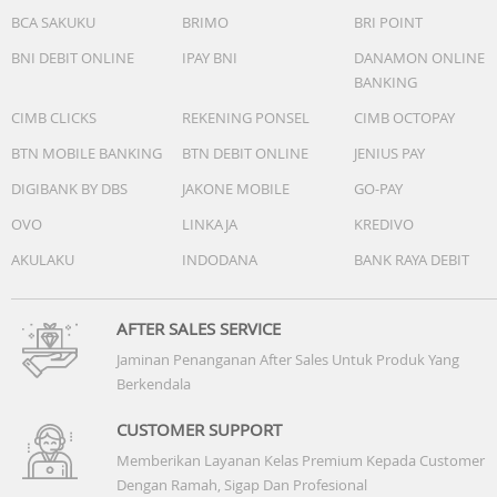
BCA SAKUKU
BRIMO
BRI POINT
BNI DEBIT ONLINE
IPAY BNI
DANAMON ONLINE
BANKING
CIMB CLICKS
REKENING PONSEL
CIMB OCTOPAY
BTN MOBILE BANKING
BTN DEBIT ONLINE
JENIUS PAY
DIGIBANK BY DBS
JAKONE MOBILE
GO-PAY
OVO
LINKAJA
KREDIVO
AKULAKU
INDODANA
BANK RAYA DEBIT
AFTER SALES SERVICE
Jaminan Penanganan After Sales Untuk Produk Yang
Berkendala
CUSTOMER SUPPORT
Memberikan Layanan Kelas Premium Kepada Customer
Dengan Ramah, Sigap Dan Profesional