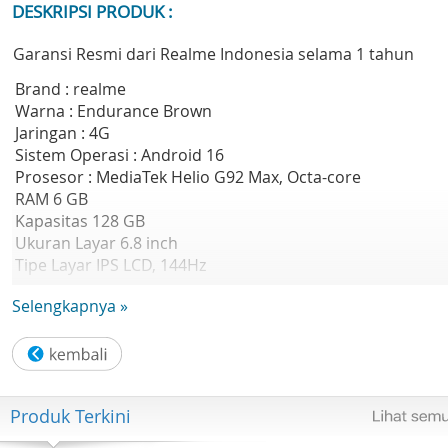
DESKRIPSI PRODUK :
Garansi Resmi dari Realme Indonesia selama 1 tahun
Brand : realme
Warna : Endurance Brown
Jaringan : 4G
Sistem Operasi : Android 16
Prosesor : MediaTek Helio G92 Max, Octa-core
RAM 6 GB
Kapasitas 128 GB
Ukuran Layar 6.8 inch
Tipe Layar IPS LCD, 144Hz
Resolusi Layar 720 x 1570 piksel
Selengkapnya »
Kamera Belakang 50 MP, f/1.8 (main)
Kamera Depan 8 MP, f/2.0
WLAN Wi-Fi 802.11 a/b/g/n/ac, dual-band
Bluetooth 5.3, A2DP, LE
Baterai 8000 mAh
Produk Terkini
SIM Dual SIM
Berat 219 gr