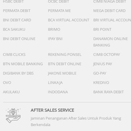
HSBC DEBIT
OCBC DEBIT
CIMB NIAGA DEBIT
PERMATA DEBIT
PERMATA ME
MEGA DEBIT CARD
BNI DEBIT CARD
BCA VIRTUAL ACCOUNT
BRI VIRTUAL ACCOU
BCA SAKUKU
BRIMO
BRI POINT
BNI DEBIT ONLINE
IPAY BNI
DANAMON ONLINE
BANKING
CIMB CLICKS
REKENING PONSEL
CIMB OCTOPAY
BTN MOBILE BANKING
BTN DEBIT ONLINE
JENIUS PAY
DIGIBANK BY DBS
JAKONE MOBILE
GO-PAY
OVO
LINKAJA
KREDIVO
AKULAKU
INDODANA
BANK RAYA DEBIT
AFTER SALES SERVICE
Jaminan Penanganan After Sales Untuk Produk Yang
Berkendala