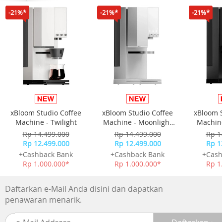
Dimensi 166.5 x 78.2 x 8.6 mm
-21%*
-21%*
-21%*
Isi Kotak
Unit realme C100
Charger
Kabel USB Type-C
SIM ejector
Buku panduan & kartu garansi
xBloom Studio Coffee
xBloom Studio Coffee
xBloom 
Machine - Twilight
Machine - Moonlight
Machine
White
Rp 14.499.000
Rp 14.499.000
Rp 1
Rp 12.499.000
Rp 12.499.000
Rp 1
+Cashback Bank
+Cashback Bank
+Cash
Rp 1.000.000*
Rp 1.000.000*
Rp 1
Daftarkan e-Mail Anda disini dan dapatkan
penawaran menarik.