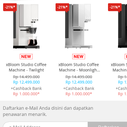
Dimensi 166.5 x 78.2 x 8.6 mm
-21%*
-21%*
-21%*
Isi Kotak
Unit realme C100
Charger
Kabel USB Type-C
SIM ejector
Buku panduan & kartu garansi
xBloom Studio Coffee
xBloom Studio Coffee
xBloom 
Machine - Twilight
Machine - Moonlight
Machine
White
Rp 14.499.000
Rp 14.499.000
Rp 1
Rp 12.499.000
Rp 12.499.000
Rp 1
+Cashback Bank
+Cashback Bank
+Cash
Rp 1.000.000*
Rp 1.000.000*
Rp 1
Daftarkan e-Mail Anda disini dan dapatkan
penawaran menarik.