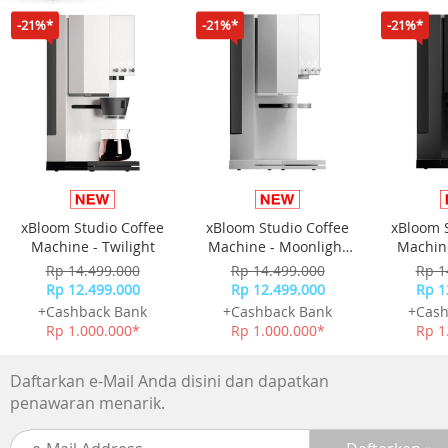
Dimensi 166.5 x 78.2 x 8.6 mm
-21%*
-21%*
-21%*
Isi Kotak
Unit realme C100
Charger
Kabel USB Type-C
SIM ejector
Buku panduan & kartu garansi
xBloom Studio Coffee
xBloom Studio Coffee
xBloom 
Machine - Twilight
Machine - Moonlight
Machine
White
Rp 14.499.000
Rp 14.499.000
Rp 1
Rp 12.499.000
Rp 12.499.000
Rp 1
+Cashback Bank
+Cashback Bank
+Cash
Rp 1.000.000*
Rp 1.000.000*
Rp 1
Daftarkan e-Mail Anda disini dan dapatkan
penawaran menarik.