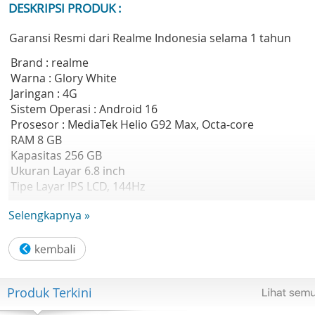
DESKRIPSI PRODUK :
Garansi Resmi dari Realme Indonesia selama 1 tahun
Brand : realme
Warna : Glory White
Jaringan : 4G
Sistem Operasi : Android 16
Prosesor : MediaTek Helio G92 Max, Octa-core
RAM 8 GB
Kapasitas 256 GB
Ukuran Layar 6.8 inch
Tipe Layar IPS LCD, 144Hz
Resolusi Layar 720 x 1570 piksel
Selengkapnya »
Kamera Belakang 50 MP, f/1.8 (main)
Kamera Depan 8 MP, f/2.0
WLAN Wi-Fi 802.11 a/b/g/n/ac, dual-band
Bluetooth 5.3, A2DP, LE
Baterai 8000 mAh
Produk Terkini
SIM Dual SIM
Berat 219 gr