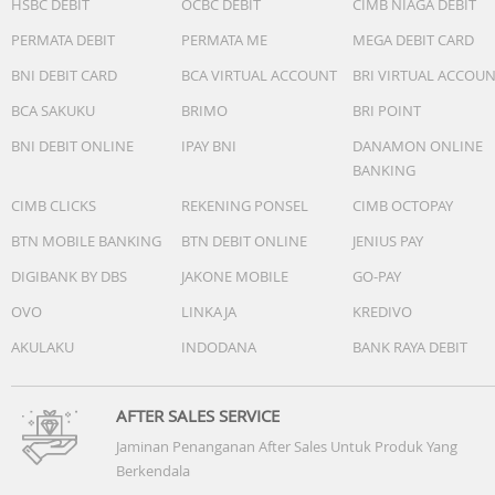
HSBC DEBIT
OCBC DEBIT
CIMB NIAGA DEBIT
PERMATA DEBIT
PERMATA ME
MEGA DEBIT CARD
BNI DEBIT CARD
BCA VIRTUAL ACCOUNT
BRI VIRTUAL ACCOU
BCA SAKUKU
BRIMO
BRI POINT
BNI DEBIT ONLINE
IPAY BNI
DANAMON ONLINE
BANKING
CIMB CLICKS
REKENING PONSEL
CIMB OCTOPAY
BTN MOBILE BANKING
BTN DEBIT ONLINE
JENIUS PAY
DIGIBANK BY DBS
JAKONE MOBILE
GO-PAY
OVO
LINKAJA
KREDIVO
AKULAKU
INDODANA
BANK RAYA DEBIT
AFTER SALES SERVICE
Jaminan Penanganan After Sales Untuk Produk Yang
Berkendala