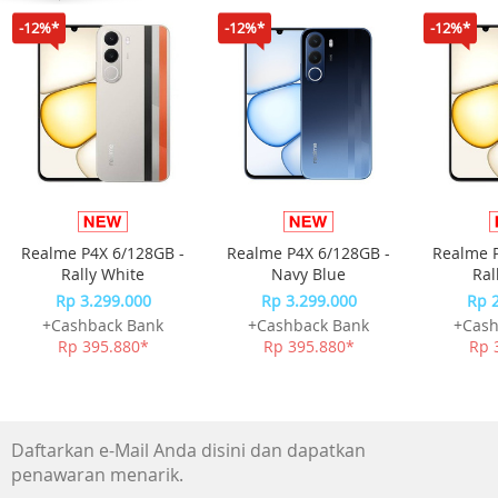
Dimensi 166.5 x 78.2 x 8.6 mm
-12%*
-12%*
-12%*
Isi Kotak
Unit realme C100
Charger
Kabel USB Type-C
SIM ejector
Buku panduan & kartu garansi
Realme P4X 6/128GB -
Realme P4X 6/128GB -
Realme P
Rally White
Navy Blue
Ral
Rp 3.299.000
Rp 3.299.000
Rp 
+Cashback Bank
+Cashback Bank
+Cash
Rp 395.880*
Rp 395.880*
Rp 
Daftarkan e-Mail Anda disini dan dapatkan
penawaran menarik.