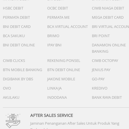
HSBC DEBIT
OCBC DEBIT
CIMB NIAGA DEBIT
PERMATA DEBIT
PERMATA ME
MEGA DEBIT CARD
BNI DEBIT CARD
BCA VIRTUAL ACCOUNT
BRI VIRTUAL ACCOU
BCA SAKUKU
BRIMO
BRI POINT
BNI DEBIT ONLINE
IPAY BNI
DANAMON ONLINE
BANKING
CIMB CLICKS
REKENING PONSEL
CIMB OCTOPAY
BTN MOBILE BANKING
BTN DEBIT ONLINE
JENIUS PAY
DIGIBANK BY DBS
JAKONE MOBILE
GO-PAY
OVO
LINKAJA
KREDIVO
AKULAKU
INDODANA
BANK RAYA DEBIT
AFTER SALES SERVICE
Jaminan Penanganan After Sales Untuk Produk Yang