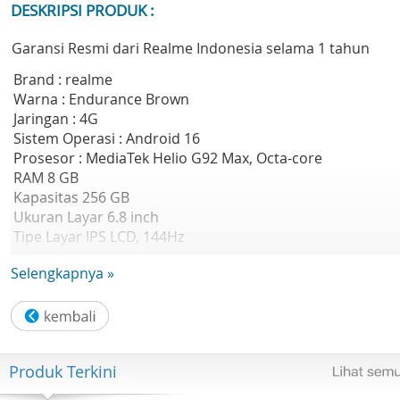
DESKRIPSI PRODUK :
Garansi Resmi dari Realme Indonesia selama 1 tahun
Brand : realme
Warna : Endurance Brown
Jaringan : 4G
Sistem Operasi : Android 16
Prosesor : MediaTek Helio G92 Max, Octa-core
RAM 8 GB
Kapasitas 256 GB
Ukuran Layar 6.8 inch
Tipe Layar IPS LCD, 144Hz
Resolusi Layar 720 x 1570 piksel
Selengkapnya »
Kamera Belakang 50 MP, f/1.8 (main)
Kamera Depan 8 MP, f/2.0
WLAN Wi-Fi 802.11 a/b/g/n/ac, dual-band
Bluetooth 5.3, A2DP, LE
Baterai 8000 mAh
Produk Terkini
SIM Dual SIM
Berat 219 gr