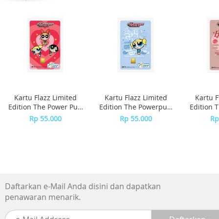
GPS : GPS, GALILEO, GLONASS, BDS
Sensor : Fingerprint (side-mounted), accelerometer,
compass
Baterai : 8000 mAh
Pengisian Daya : 45W
SIM : Dual Nano SIM
Lainnya : USB | USB Type-C
Isi Kotak
Kartu Flazz Limited
Kartu Flazz Limited
Kartu F
Unit realme C100x
Edition The Power Puff
Edition The Powerpuff
Edition 
Charger
Girls
Girls - Bubble
Girls
Rp 55.000
Rp 55.000
Rp
Kabel USB Type-C
SIM ejector
Buku panduan & kartu garansi
Daftarkan e-Mail Anda disini dan dapatkan
penawaran menarik.