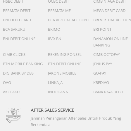
HSBC DEBIT
OCBC DEBIT
CIMB NIAGA DEBIT
PERMATA DEBIT
PERMATA ME
MEGA DEBIT CARD
BNI DEBIT CARD
BCA VIRTUAL ACCOUNT
BRI VIRTUAL ACCOU
BCA SAKUKU
BRIMO
BRI POINT
BNI DEBIT ONLINE
IPAY BNI
DANAMON ONLINE
BANKING
CIMB CLICKS
REKENING PONSEL
CIMB OCTOPAY
BTN MOBILE BANKING
BTN DEBIT ONLINE
JENIUS PAY
DIGIBANK BY DBS
JAKONE MOBILE
GO-PAY
OVO
LINKAJA
KREDIVO
AKULAKU
INDODANA
BANK RAYA DEBIT
AFTER SALES SERVICE
Jaminan Penanganan After Sales Untuk Produk Yang
Berkendala