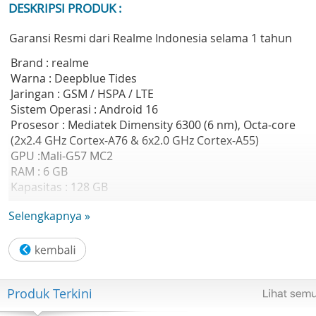
DESKRIPSI PRODUK :
Garansi Resmi dari Realme Indonesia selama 1 tahun
Brand : realme
Warna : Deepblue Tides
Jaringan : GSM / HSPA / LTE
Sistem Operasi : Android 16
Prosesor : Mediatek Dimensity 6300 (6 nm), Octa-core
(2x2.4 GHz Cortex-A76 & 6x2.0 GHz Cortex-A55)
GPU :Mali-G57 MC2
RAM : 6 GB
Kapasitas : 128 GB
Ukuran Layar : 6.8 inch
Selengkapnya »
Tipe Layar : IPS LCD, 120Hz
Resolusi Layar : 720 x 1640 pixels (~263 ppi density)
Kamera Belakang : 50 MP, f/1.8, (wide), PDAF Auxiliary lens
Kamera Depan : 5 MP, (wide)
Audio : Loudspeaker & 3.5mm jack
Produk Terkini
WLAN : 802.11 a/b/g/n/ac, dual-band
Bluetooth : 5.4, A2DP, LE