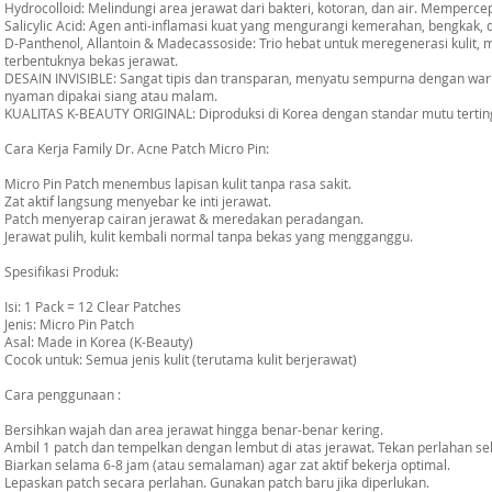
Hydrocolloid: Melindungi area jerawat dari bakteri, kotoran, dan air. Memper
Salicylic Acid: Agen anti-inflamasi kuat yang mengurangi kemerahan, bengkak,
D-Panthenol, Allantoin & Madecassoside: Trio hebat untuk meregenerasi kuli
terbentuknya bekas jerawat.
DESAIN INVISIBLE: Sangat tipis dan transparan, menyatu sempurna dengan war
nyaman dipakai siang atau malam.
KUALITAS K-BEAUTY ORIGINAL: Diproduksi di Korea dengan standar mutu tertin
Cara Kerja Family Dr. Acne Patch Micro Pin:
Micro Pin Patch menembus lapisan kulit tanpa rasa sakit.
Zat aktif langsung menyebar ke inti jerawat.
Patch menyerap cairan jerawat & meredakan peradangan.
Jerawat pulih, kulit kembali normal tanpa bekas yang mengganggu.
Spesifikasi Produk:
Isi: 1 Pack = 12 Clear Patches
Jenis: Micro Pin Patch
Asal: Made in Korea (K-Beauty)
Cocok untuk: Semua jenis kulit (terutama kulit berjerawat)
Cara penggunaan :
Bersihkan wajah dan area jerawat hingga benar-benar kering.
Ambil 1 patch dan tempelkan dengan lembut di atas jerawat. Tekan perlahan 
Biarkan selama 6-8 jam (atau semalaman) agar zat aktif bekerja optimal.
Lepaskan patch secara perlahan. Gunakan patch baru jika diperlukan.