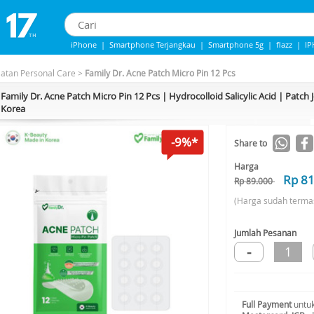
iPhone
|
Smartphone Terjangkau
|
Smartphone 5g
|
flazz
|
I
IPHONE 13
|
IPhone 14
|
Samsung Note
latan Personal Care
>
Family Dr. Acne Patch Micro Pin 12 Pcs
Family Dr. Acne Patch Micro Pin 12 Pcs | Hydrocolloid Salicylic Acid | Patc
Korea
-9%*
Share to
Harga
Rp 8
Rp 89.000
(Harga sudah terma
Jumlah Pesanan
-
1
Full Payment
untuk