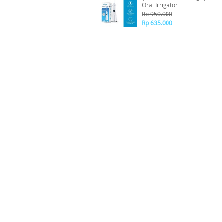
Oral Irrigator
Rp 950.000
Rp 635.000