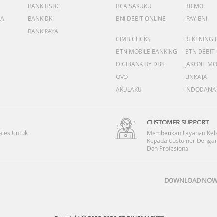
BANK HSBC
BCA SAKUKU
BRIMO
DA
BANK DKI
BNI DEBIT ONLINE
IPAY BNI
BANK RAYA
CIMB CLICKS
REKENING 
BTN MOBILE BANKING
BTN DEBIT
DIGIBANK BY DBS
JAKONE MO
OVO
LINKAJA
AKULAKU
INDODANA
CUSTOMER SUPPORT
ales Untuk
Memberikan Layanan Kel
Kepada Customer Dengan
Dan Profesional
DOWNLOAD NOW 