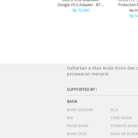
Dongle V5.0 Adapter - BTA-
Protection 
508 - WHITE
Rp 70.000
Rp 9
Rp 3
Daftarkan e-Mail Anda disini dan
penawaran menarik
SUPPORTED BY :
BANK
BANK MANDIRI
BCA
BNI
CIMB NIAGA
PANIN BANK
PERMATA BANK
BANK OCBC
BANK KB BUKO