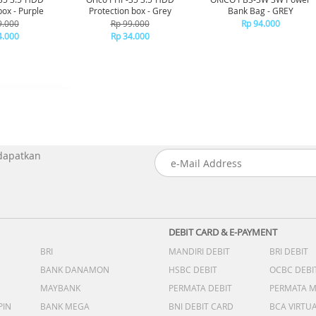
box - Purple
Protection box - Grey
Bank Bag - GREY
9.000
Rp 99.000
Rp 94.000
4.000
Rp 34.000
 dapatkan
DEBIT CARD & E-PAYMENT
BRI
MANDIRI DEBIT
BRI DEBIT
BANK DANAMON
HSBC DEBIT
OCBC DEBI
MAYBANK
PERMATA DEBIT
PERMATA 
PIN
BANK MEGA
BNI DEBIT CARD
BCA VIRTU