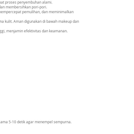
cepat proses penyembuhan alami.
 dan membersihkan pori-pori.
t, mempercepat pemulihan, dan meminimalkan
na kulit. Aman digunakan di bawah makeup dan
ggi, menjamin efektivitas dan keamanan.
selama 5-10 detik agar menempel sempurna.