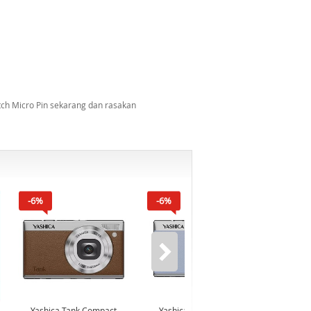
 Micro Pin sekarang dan rasakan
-6%
-6%
-16%*
Yashica Tank Compact
Yashica Tank Compact