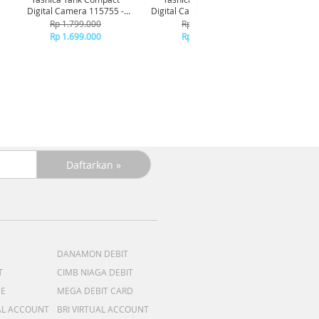
Digital Camera 115755 -
Digital Camera 115756 - Sky
Yashic
Brown
Blue
Rp 1.799.000
Rp 1.799.000
Camera
Rp 1.699.000
Rp 1.699.000
R
R
+C
R
DANAMON DEBIT
T
CIMB NIAGA DEBIT
ME
MEGA DEBIT CARD
AL ACCOUNT
BRI VIRTUAL ACCOUNT