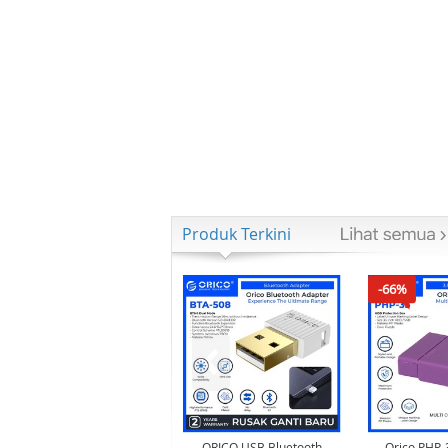
Produk Terkini
-66%
ORICO USB Bluetooth
Orico PHP-