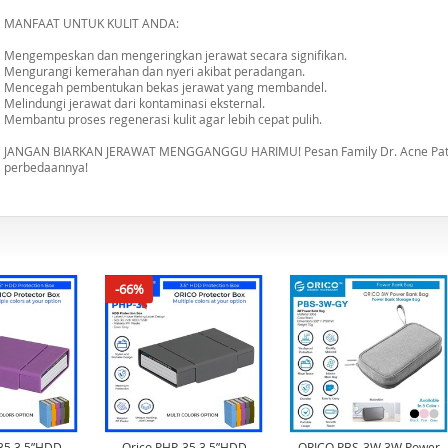
MANFAAT UNTUK KULIT ANDA:
Mengempeskan dan mengeringkan jerawat secara signifikan.
Mengurangi kemerahan dan nyeri akibat peradangan.
Mencegah pembentukan bekas jerawat yang membandel.
Melindungi jerawat dari kontaminasi eksternal.
Membantu proses regenerasi kulit agar lebih cepat pulih.
JANGAN BIARKAN JERAWAT MENGGANGGU HARIMU! Pesan Family Dr. Acne Patch
perbedaannya!
-66%
35 3.5”HDD
Orico PHP-35 3.5”HDD
ORICO PBS-3W 3W Power