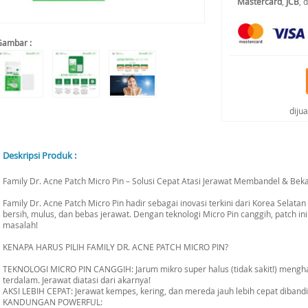
Mastercard
,
JCB
, 
Gambar :
diju
Deskripsi Produk :
Family Dr. Acne Patch Micro Pin – Solusi Cepat Atasi Jerawat Membandel & Bek
Family Dr. Acne Patch Micro Pin hadir sebagai inovasi terkini dari Korea Sela
bersih, mulus, dan bebas jerawat. Dengan teknologi Micro Pin canggih, patch ini
masalah!
KENAPA HARUS PILIH FAMILY DR. ACNE PATCH MICRO PIN?
TEKNOLOGI MICRO PIN CANGGIH: Jarum mikro super halus (tidak sakit!) menghant
terdalam. Jerawat diatasi dari akarnya!
AKSI LEBIH CEPAT: Jerawat kempes, kering, dan mereda jauh lebih cepat diband
KANDUNGAN POWERFUL: