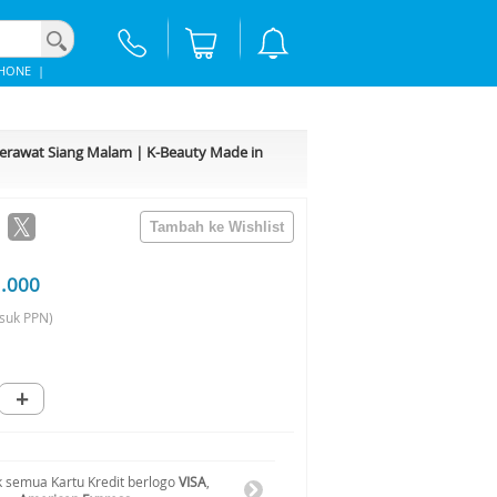
PHONE
|
h Jerawat Siang Malam | K-Beauty Made in
1.000
suk PPN)
+
 semua Kartu Kredit berlogo
VISA
,