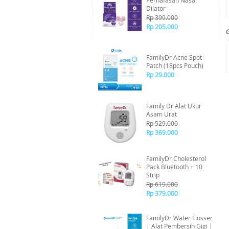
Pernafasan Nasal
Dilator
Rp 399.000
Rp 205.000
FamilyDr Acne Spot
Patch (18pcs Pouch)
Rp 29.000
Family Dr Alat Ukur
Asam Urat
Rp 529.000
Rp 369.000
FamilyDr Cholesterol
Pack Bluetooth + 10
Strip
Rp 619.000
Rp 379.000
FamilyDr Water Flosser
| Alat Pembersih Gigi |