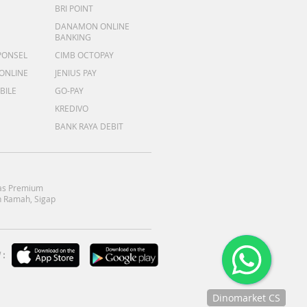
BRI POINT
DANAMON ONLINE
BANKING
PONSEL
CIMB OCTOPAY
 ONLINE
JENIUS PAY
BILE
GO-PAY
KREDIVO
BANK RAYA DEBIT
as Premium
 Ramah, Sigap
:
Dinomarket CS