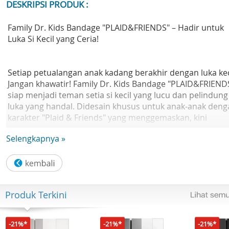
DESKRIPSI PRODUK :
Family Dr. Kids Bandage "PLAID&FRIENDS" – Hadir untuk
Luka Si Kecil yang Ceria!
Setiap petualangan anak kadang berakhir dengan luka kec
Jangan khawatir! Family Dr. Kids Bandage "PLAID&FRIEND
siap menjadi teman setia si kecil yang lucu dan pelindung
luka yang handal. Didesain khusus untuk anak-anak deng
karakter "Plaid & Friends" yang menggemaskan, kini
mengobati luka jadi lebih menyenangkan dan tidak
Selengkapnya »
menakutkan!
KENAPA HARUS MEMILIH FAMILY DR. KIDS BANDAGE ?
Produk Terkini
KARAKTER LUCU PLAID&FRIENDS: Anak-anak pasti suka!
Desain karakter yang menggemaskan membuat mereka
tidak takut lagi saat luka diobati.
-21%*
-21%*
-21%*