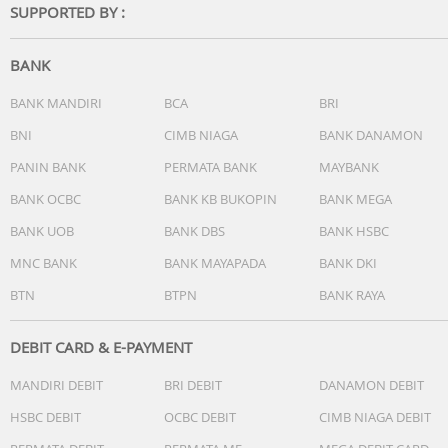
SUPPORTED BY :
MANFAAT UNTUK SI KECIL & ORANG TUA :
- Mengurangi rasa sakit dan ketakutan anak saat luka
BANK
diobati.
- Luka terlindungi secara optimal dari infeksi.
BANK MANDIRI
BCA
BRI
- Proses penyembuhan luka yang lebih cepat dan bersih.
BNI
CIMB NIAGA
BANK DANAMON
- Orang tua lebih tenang karena anak terlindungi dengan
PANIN BANK
PERMATA BANK
MAYBANK
baik.
BANK OCBC
BANK KB BUKOPIN
BANK MEGA
BANK UOB
BANK DBS
BANK HSBC
SPESIFIKASI PRODUK :
MNC BANK
BANK MAYAPADA
BANK DKI
Isi: 1 Pack = 20 Pcs Plaster Anak
BTN
BTPN
BANK RAYA
Tipe: Assorted Type (Berbagai Ukuran: 72x18mm,
55x18mm, 40x10mm, Ø25mm)
Desain: Karakter PLAID&FRIENDS
DEBIT CARD & E-PAYMENT
Asal: Made in Korea (K-Beauty)
MANDIRI DEBIT
BRI DEBIT
DANAMON DEBIT
Kondisi: Sterile by E.O. Gas
HSBC DEBIT
OCBC DEBIT
CIMB NIAGA DEBIT