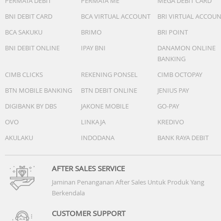
PERMATA DEBIT
PERMATA ME
MEGA DEBIT CARD
CARA PENGGUNAAN :
BNI DEBIT CARD
BCA VIRTUAL ACCOUNT
BRI VIRTUAL ACCOU
Bersihkan luka dengan antiseptik dan keringkan.
BCA SAKUKU
BRIMO
BRI POINT
Pilih ukuran plaster yang sesuai dengan luka.
Lepaskan lapisan pelindung dan tempelkan plaster di ata
BNI DEBIT ONLINE
IPAY BNI
DANAMON ONLINE
luka.
BANKING
Pastikan plaster menempel dengan baik di seluruh bagia
CIMB CLICKS
REKENING PONSEL
CIMB OCTOPAY
Ganti plaster secara teratur (minimal 1-2 kali sehari) atau
jika sudah kotor/basah.
BTN MOBILE BANKING
BTN DEBIT ONLINE
JENIUS PAY
DIGIBANK BY DBS
JAKONE MOBILE
GO-PAY
Jangan biarkan luka kecil menghentikan keceriaan si kecil!
OVO
LINKAJA
KREDIVO
Sedia selalu Family Dr. Kids Bandage "PLAID&FRIENDS" di
rumah!
AKULAKU
INDODANA
BANK RAYA DEBIT
47.0 x 31.0 x 12.5
AFTER SALES SERVICE
Jaminan Penanganan After Sales Untuk Produk Yang
Berkendala
CUSTOMER SUPPORT