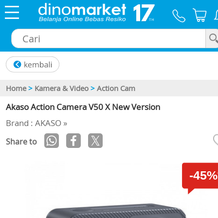
×
Home
>
Kamera & Video
>
Action Cam
Akaso Action Camera V50 X New Version
Brand : AKASO »
Share to
-45%