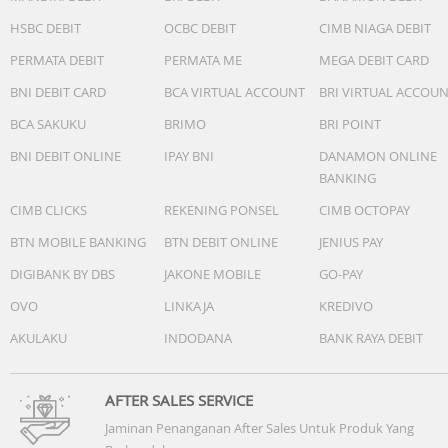
HSBC DEBIT
OCBC DEBIT
CIMB NIAGA DEBIT
PERMATA DEBIT
PERMATA ME
MEGA DEBIT CARD
BNI DEBIT CARD
BCA VIRTUAL ACCOUNT
BRI VIRTUAL ACCOU
BCA SAKUKU
BRIMO
BRI POINT
BNI DEBIT ONLINE
IPAY BNI
DANAMON ONLINE
BANKING
CIMB CLICKS
REKENING PONSEL
CIMB OCTOPAY
BTN MOBILE BANKING
BTN DEBIT ONLINE
JENIUS PAY
DIGIBANK BY DBS
JAKONE MOBILE
GO-PAY
OVO
LINKAJA
KREDIVO
AKULAKU
INDODANA
BANK RAYA DEBIT
AFTER SALES SERVICE
Jaminan Penanganan After Sales Untuk Produk Yang