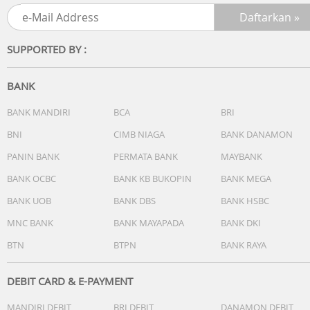
170° Wide-angle Lens
4 x Zoom
Superb Image Stabilization
SUPPORTED BY :
In The Box :
1x AKASO V50X Action Camera/ Baterai
BANK
2x 1350mAh
1x Pengisi Daya Baterai
BANK MANDIRI
BCA
BRI
1x Casing Tahan Air
BNI
CIMB NIAGA
BANK DANAMON
1x Remote Control
1x Sepeda Stand
PANIN BANK
PERMATA BANK
MAYBANK
10x Mount
BANK OCBC
BANK KB BUKOPIN
BANK MEGA
2x Helm Mount
BANK UOB
BANK DBS
BANK HSBC
1x Perban
5x Tethers
MNC BANK
BANK MAYAPADA
BANK DKI
1 x Protective Backdoor
BTN
BTPN
BANK RAYA
1x Kabel USB
1x Lens Cloth
1x Panduan Referensi Cepat
DEBIT CARD & E-PAYMENT
Others
MANDIRI DEBIT
BRI DEBIT
DANAMON DEBIT