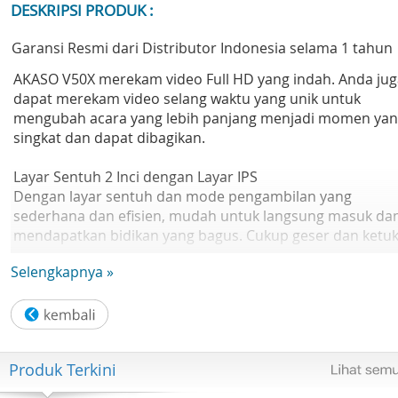
DESKRIPSI PRODUK :
Garansi Resmi dari Distributor Indonesia selama 1 tahun
AKASO V50X merekam video Full HD yang indah. Anda jug
dapat merekam video selang waktu yang unik untuk
mengubah acara yang lebih panjang menjadi momen ya
singkat dan dapat dibagikan.
Layar Sentuh 2 Inci dengan Layar IPS
Dengan layar sentuh dan mode pengambilan yang
sederhana dan efisien, mudah untuk langsung masuk da
mendapatkan bidikan yang bagus. Cukup geser dan ketuk
Selengkapnya »
Stabilisasi Video Halus
Kamera aksi AKASO V50X memprediksi gerakan Anda dan
mengoreksi guncangan kamera untuk menghasilkan
rekaman yang sangat halus.
Produk Terkini
Kamera Kasar + Tahan Air
Tahan lama dengan desain, kamera bawah air AKASO V50