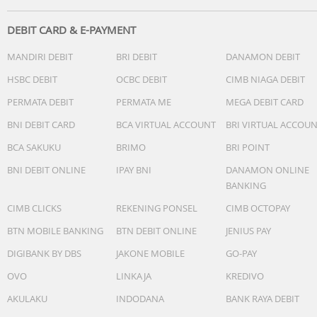
Upgraded Tracking for All Your Subjects
Locks on To Anything
DEBIT CARD & E-PAYMENT
Multifunctional Module 2 terbaru tidak hanya melacak
MANDIRI DEBIT
BRI DEBIT
DANAMON DEBIT
orang, kucing, atau anjing. Alat ini juga dapat mengikuti
objek umum lainnya. Mulai dari barang koleksi, mobil yan
HSBC DEBIT
OCBC DEBIT
CIMB NIAGA DEBIT
elegan, hingga landmark, Osmo Mobile 8P menjaganya
PERMATA DEBIT
PERMATA ME
MEGA DEBIT CARD
tetap di tengah. Sorot dan pindahkan fokus seiring
berjalannya cerita Anda.
BNI DEBIT CARD
BCA VIRTUAL ACCOUNT
BRI VIRTUAL ACCOU
BCA SAKUKU
BRIMO
BRI POINT
ActiveTrack 8.0, Unwavering Focus
ActiveTrack 8.0 menghadirkan tingkat kelincahan baru pa
BNI DEBIT ONLINE
IPAY BNI
DANAMON ONLINE
lensa Anda. Berada di tengah konser yang padat, pamera
BANKING
yang ramai, atau arena olahraga yang sibuk pun tidak
CIMB CLICKS
REKENING PONSEL
CIMB OCTOPAY
masalah; subjek Anda tetap akan menjadi pusat perhatia
Fitur ini menangani halangan dan pergerakan cepat
BTN MOBILE BANKING
BTN DEBIT ONLINE
JENIUS PAY
dengan mudah, menjaga subjek Anda tetap berada dala
DIGIBANK BY DBS
JAKONE MOBILE
GO-PAY
bidikan.
OVO
LINKAJA
KREDIVO
Integrated Design, Ready To Create
AKULAKU
INDODANA
BANK RAYA DEBIT
Osmo Mobile 8P memiliki extension rod dan tripod bawa