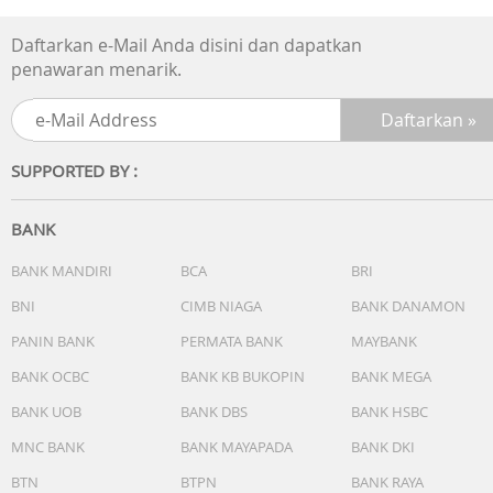
langsung dari Osmo FrameTap. Dengan delapan tingkat
kecerahan dan delapan pengaturan suhu warna, Anda
Daftarkan e-Mail Anda disini dan dapatkan
dapat menyesuaikan pencahayaan agar pas dengan
penawaran menarik.
lingkungan mana pun, memastikan potret yang alami da
berseri.
Intuitive Joystick Control
SUPPORTED BY :
Kendalikan pergerakan gimbal, zoom, dan lampu pengisi
pada Multifunctional Module 2 hanya dengan jempol And
Desain tanpa roda gigi (gear-free) memastikan respons
BANK
yang mulus dan presisi untuk gerakan kamera yang alami
dan hasil profesional.
BANK MANDIRI
BCA
BRI
BNI
CIMB NIAGA
BANK DANAMON
Snap On, Snap Off
Pasang atau lepas remote dengan cepat. Gunakan pada
PANIN BANK
PERMATA BANK
MAYBANK
gagang untuk pengambilan gambar satu tangan, atau
BANK OCBC
BANK KB BUKOPIN
BANK MEGA
pegang secara terpisah untuk pembingkaian yang lebih
BANK UOB
BANK DBS
BANK HSBC
fleksibel. Desain magnetisnya terhubung secara instan d
menempel dengan kuat, bekerja dengan lancar dalam
MNC BANK
BANK MAYAPADA
BANK DKI
setiap skenario.
BTN
BTPN
BANK RAYA