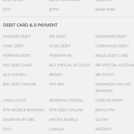
BTN
BTPN
BANK RAYA
DEBIT CARD & E-PAYMENT
MANDIRI DEBIT
BRI DEBIT
DANAMON DEBIT
HSBC DEBIT
OCBC DEBIT
CIMB NIAGA DEBIT
PERMATA DEBIT
PERMATA ME
MEGA DEBIT CARD
BNI DEBIT CARD
BCA VIRTUAL ACCOUNT
BRI VIRTUAL ACCOU
BCA SAKUKU
BRIMO
BRI POINT
BNI DEBIT ONLINE
IPAY BNI
DANAMON ONLINE
BANKING
CIMB CLICKS
REKENING PONSEL
CIMB OCTOPAY
BTN MOBILE BANKING
BTN DEBIT ONLINE
JENIUS PAY
DIGIBANK BY DBS
JAKONE MOBILE
GO-PAY
OVO
LINKAJA
KREDIVO