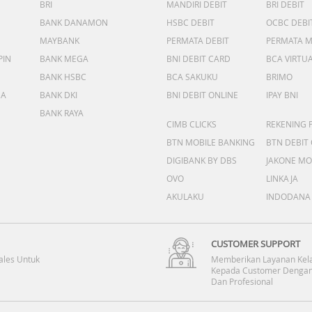
BRI
MANDIRI DEBIT
BRI DEBIT
BANK DANAMON
HSBC DEBIT
OCBC DEBI
MAYBANK
PERMATA DEBIT
PERMATA 
PIN
BANK MEGA
BNI DEBIT CARD
BCA VIRTU
BANK HSBC
BCA SAKUKU
BRIMO
DA
BANK DKI
BNI DEBIT ONLINE
IPAY BNI
BANK RAYA
CIMB CLICKS
REKENING 
BTN MOBILE BANKING
BTN DEBIT
DIGIBANK BY DBS
JAKONE MO
OVO
LINKAJA
AKULAKU
INDODANA
CUSTOMER SUPPORT
ales Untuk
Memberikan Layanan Kel
Kepada Customer Dengan
Dan Profesional