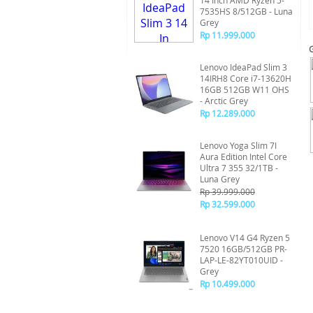
14 Inch AMD Ryzen 5-
7535HS 8/512GB - Luna
Grey
Rp 11.999.000
Lenovo IdeaPad Slim 3
14IRH8 Core i7-13620H
16GB 512GB W11 OHS
- Arctic Grey
Rp 12.289.000
Lenovo Yoga Slim 7I
Aura Edition Intel Core
Ultra 7 355 32/1TB -
Luna Grey
Rp 39.999.000
Rp 32.599.000
Lenovo V14 G4 Ryzen 5
7520 16GB/512GB PR-
LAP-LE-82YT010UID -
Grey
Rp 10.499.000