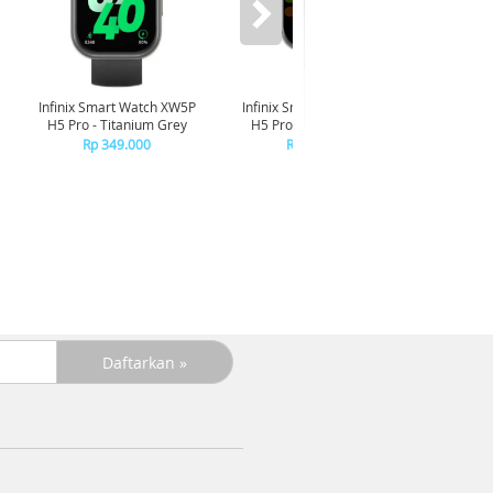
Infinix Smart Watch XW5P
Infinix Smart Watch XW5P
Yashi
H5 Pro - Titanium Grey
H5 Pro - Chrome Silver
Digita
Pin
Rp 349.000
Rp 349.000
R
R