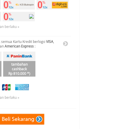
an berlaku »
 semua Kartu Kredit berlogo
VISA
,
dan
American Express
:
tambahan
cashback
Rp 810.000 *)
an berlaku »