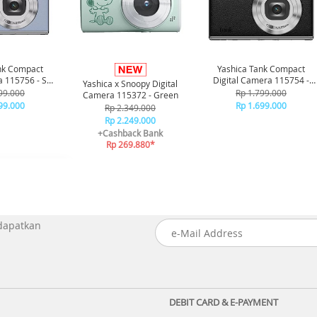
nk Compact
Yashica Tank Compact
a 115756 - Sky
Digital Camera 115754 -
Yashica x Snoopy Digital
ue
Black
99.000
Rp 1.799.000
Camera 115372 - Green
99.000
Rp 1.699.000
Rp 2.349.000
Rp 2.249.000
+Cashback Bank
Rp 269.880*
 dapatkan
DEBIT CARD & E-PAYMENT