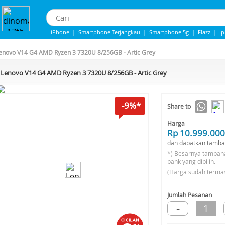
iPhone
|
Smartphone Terjangkau
|
Smartphone 5g
|
Flazz
|
I
iphone 13
|
IPHONE 14
|
Samsung Note
enovo V14 G4 AMD Ryzen 3 7320U 8/256GB - Artic Grey
Lenovo V14 G4 AMD Ryzen 3 7320U 8/256GB - Artic Grey
-9%*
Share to
Harga
Rp 10.999.000
dan dapatkan tamba
*) Besarnya tambah
bank yang dipilih.
(Harga sudah terma
Jumlah Pesanan
-
1