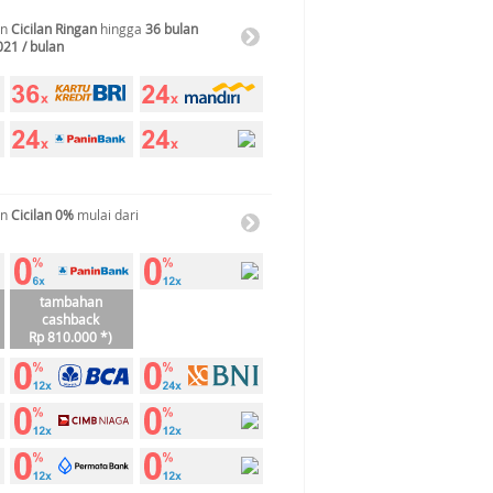
an
Cicilan Ringan
hingga
36 bulan
021 / bulan
an
Cicilan 0%
mulai dari
tambahan
cashback
Rp 810.000 *)