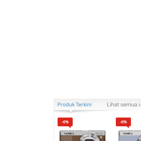
Produk Terkini
-6%
-6%