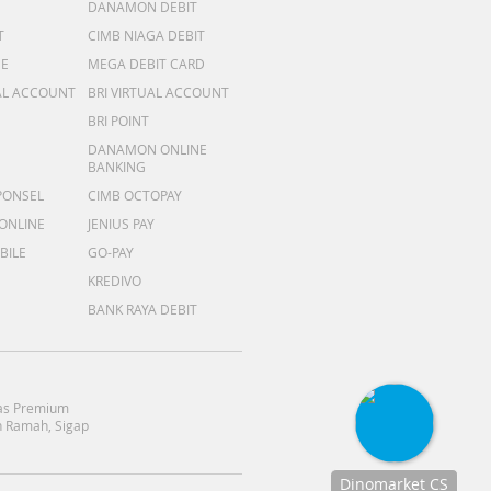
DANAMON DEBIT
T
CIMB NIAGA DEBIT
ME
MEGA DEBIT CARD
AL ACCOUNT
BRI VIRTUAL ACCOUNT
BRI POINT
DANAMON ONLINE
BANKING
PONSEL
CIMB OCTOPAY
 ONLINE
JENIUS PAY
BILE
GO-PAY
KREDIVO
BANK RAYA DEBIT
as Premium
 Ramah, Sigap
Dinomarket CS