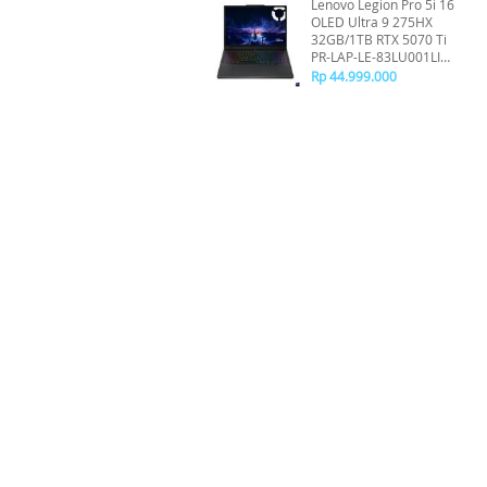
Lenovo Legion Pro 5i 16
OLED Ultra 9 275HX
32GB/1TB RTX 5070 Ti
PR-LAP-LE-83LU001LID
- Black
Rp 44.999.000