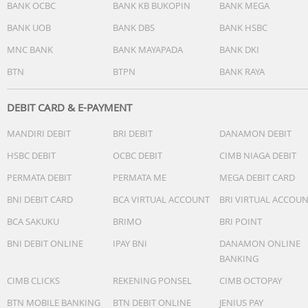
BANK OCBC
BANK KB BUKOPIN
BANK MEGA
BANK UOB
BANK DBS
BANK HSBC
MNC BANK
BANK MAYAPADA
BANK DKI
BTN
BTPN
BANK RAYA
DEBIT CARD & E-PAYMENT
MANDIRI DEBIT
BRI DEBIT
DANAMON DEBIT
HSBC DEBIT
OCBC DEBIT
CIMB NIAGA DEBIT
PERMATA DEBIT
PERMATA ME
MEGA DEBIT CARD
BNI DEBIT CARD
BCA VIRTUAL ACCOUNT
BRI VIRTUAL ACCOU
BCA SAKUKU
BRIMO
BRI POINT
BNI DEBIT ONLINE
IPAY BNI
DANAMON ONLINE
BANKING
CIMB CLICKS
REKENING PONSEL
CIMB OCTOPAY
BTN MOBILE BANKING
BTN DEBIT ONLINE
JENIUS PAY