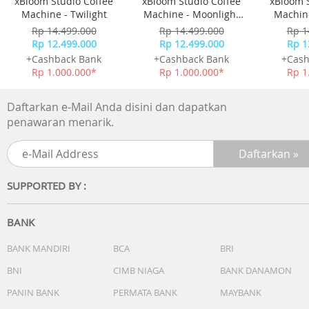
xBloom Studio Coffee
xBloom Studio Coffee
xBloom 
Machine - Twilight
Machine - Moonlight
Machine
White
Rp 14.499.000
Rp 14.499.000
Rp 1
Rp 12.499.000
Rp 12.499.000
Rp 1
+Cashback Bank
+Cashback Bank
+Cash
Rp 1.000.000*
Rp 1.000.000*
Rp 1
Daftarkan e-Mail Anda disini dan dapatkan
penawaran menarik.
SUPPORTED BY :
BANK
BANK MANDIRI
BCA
BRI
BNI
CIMB NIAGA
BANK DANAMON
PANIN BANK
PERMATA BANK
MAYBANK