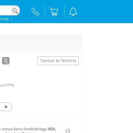
PHONE
|
suk PPN)
+
 semua Kartu Kredit berlogo
VISA
,