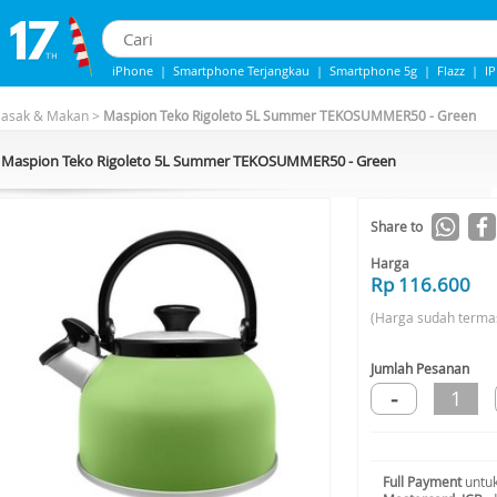
iPhone
|
Smartphone Terjangkau
|
Smartphone 5g
|
Flazz
|
I
iphone 13
|
Samsung Note
|
IPHONE 14
Masak & Makan
>
Maspion Teko Rigoleto 5L Summer TEKOSUMMER50 - Green
Maspion Teko Rigoleto 5L Summer TEKOSUMMER50 - Green
Share to
Harga
Rp 116.600
(Harga sudah terma
Jumlah Pesanan
-
1
Full Payment
untuk