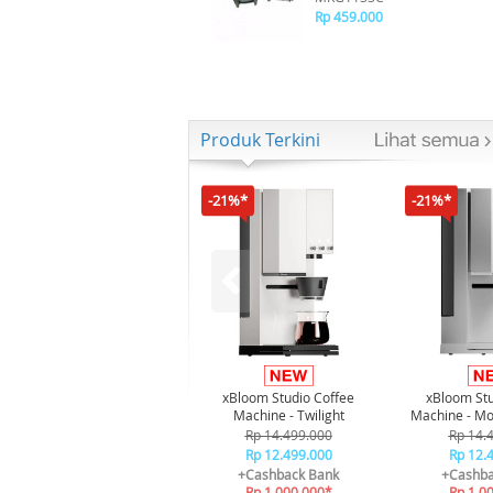
Rp 459.000
Produk Terkini
-21%*
-21%*
xBloom Studio Coffee
xBloom Stu
Machine - Twilight
Machine - Mo
Rp 14.499.000
Rp 14.
Rp 12.499.000
Rp 12.
+Cashback Bank
+Cashba
Rp 1.000.000*
Rp 1.0