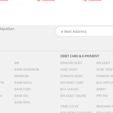
 dapatkan
DEBIT CARD & E-PAYMENT
BRI
MANDIRI DEBIT
BRI DEBIT
BANK DANAMON
HSBC DEBIT
OCBC DEBI
MAYBANK
PERMATA DEBIT
PERMATA 
PIN
BANK MEGA
BNI DEBIT CARD
BCA VIRTU
BANK HSBC
BCA SAKUKU
BRIMO
DA
BANK DKI
BNI DEBIT ONLINE
IPAY BNI
BANK RAYA
CIMB CLICKS
REKENING 
BTN MOBILE BANKING
BTN DEBIT