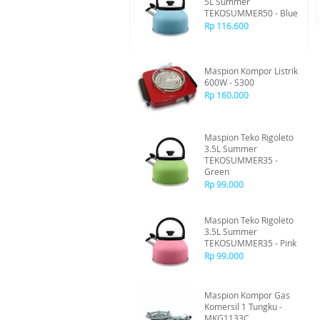
5L Summer
TEKOSUMMER50 - Blue
Rp 116.600
Maspion Kompor Listrik
600W - S300
Rp 160.000
Maspion Teko Rigoleto
3.5L Summer
TEKOSUMMER35 -
Green
Rp 99.000
Maspion Teko Rigoleto
3.5L Summer
TEKOSUMMER35 - Pink
Rp 99.000
Maspion Kompor Gas
Komersil 1 Tungku -
MKG1133C