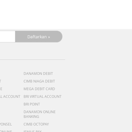
DANAMON DEBIT
T
CIMB NIAGA DEBIT
ME
MEGA DEBIT CARD
AL ACCOUNT
BRI VIRTUAL ACCOUNT
BRI POINT
DANAMON ONLINE
BANKING
PONSEL
CIMB OCTOPAY
 ONLINE
JENIUS PAY