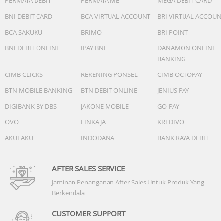
PERMATA DEBIT
PERMATA ME
MEGA DEBIT CARD
BNI DEBIT CARD
BCA VIRTUAL ACCOUNT
BRI VIRTUAL ACCOU
BCA SAKUKU
BRIMO
BRI POINT
BNI DEBIT ONLINE
IPAY BNI
DANAMON ONLINE
BANKING
CIMB CLICKS
REKENING PONSEL
CIMB OCTOPAY
BTN MOBILE BANKING
BTN DEBIT ONLINE
JENIUS PAY
DIGIBANK BY DBS
JAKONE MOBILE
GO-PAY
OVO
LINKAJA
KREDIVO
AKULAKU
INDODANA
BANK RAYA DEBIT
AFTER SALES SERVICE
Jaminan Penanganan After Sales Untuk Produk Yang
Berkendala
CUSTOMER SUPPORT