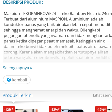
DESKRIPSI PRODUK :
Maspion TEKORAINBOWE24 – Teko Rainbow Electric 24cm
Terbuat dari aluminium MASPION. Aluminium adalah
konduktor panas yang baik air akan lebih cepat mendidih
sehingga menghemat energi dan waktu. Dilengkapi
pegangan phenolic yang nyaman dan tidak menghantark
panas ketika dipegang saat memasak. Ketinggian air di
dalam teko bunyi tidak boleh melebihi batas air di bawah
corong. Karena akan mengakibatkan tertutupnya aliran
udara yang akan membunyikan peluit saat air mendidih.
Selengkapnya »
Maspion TEKORAINBOWE24 – Teko Rainbow Electric 24cm
Teko Rainbow Nasional adalah Teko Bunyi merek Maspio
dari Maspion Aluminium. Dapat mengeluarkan suara
nyaring ketika digunakan untuk merebus air. Sehingga
dapat memberikan tanda bahwa air sudah panas.
Produk Terkini
Spesifikasi
Nama Produk : Maspion Teko Rainbow Electric
-12%*
-12%*
-12%*