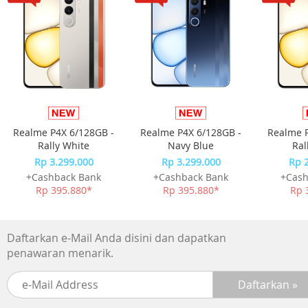
Tipe : TEKORAINBOWE24
Bahan Material : Aluminium
Panjang Kabel : 1 Meter
Kapasitas : 24 cm
Daya : 500 Watt
Tegangan AC : 220-240 Volt / 50 Hz
Dimensi (P x L x T) : 22.5 cm x 16.5 cm x 26 cm
Berat : 2 Kg
Warna : Biru, Hijau, Kuning, Merah dan Ungu
Realme P4X 6/128GB -
Realme P4X 6/128GB -
Realme P
Made In : Indonesia
Rally White
Navy Blue
Ral
Others
Rp 3.299.000
Rp 3.299.000
Rp 
+Cashback Bank
+Cashback Bank
+Cash
Rp 395.880*
Rp 395.880*
Rp 
Daftarkan e-Mail Anda disini dan dapatkan
penawaran menarik.