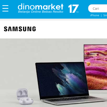
iPhone
|
Sm
IPhone 13
|