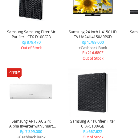
Samsung Samsung Filter Air
Samsung 24 Inch H4150 HD
Sams
Purifier - CFX-D100/GB
TV UA24H4150ARPXD
Rp 879.470
Rp 1.789.000
Out of Stock
+Cashback Bank
Rp 214.680*
Out of Stock
-11%*
Samsung AR18 AC 2PK
Samsung Air Purifier Filter
Alpha Inverter with Smart
CFX-G100/GB
AirFlow AR18AYHLAWKNSE
Rp 7.399.000
Rp 667.622
+Cashback Bank
Out of Stock