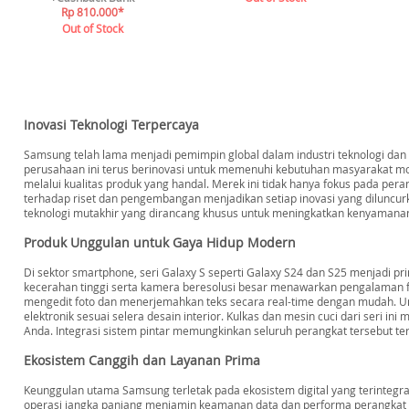
Rp 810.000*
Out of Stock
Inovasi Teknologi Terpercaya
Samsung telah lama menjadi pemimpin global dalam industri teknologi dan 
perusahaan ini terus berinovasi untuk memenuhi kebutuhan masyarakat mod
melalui kualitas produk yang handal. Merek ini tidak hanya fokus pada pe
terhadap riset dan pengembangan menjadikan setiap inovasi yang diluncurk
teknologi mutakhir yang dirancang khusus untuk meningkatkan kenyamanan
Produk Unggulan untuk Gaya Hidup Modern
Di sektor smartphone, seri Galaxy S seperti Galaxy S24 dan S25 menjadi 
kecerahan tinggi serta kamera beresolusi besar menawarkan pengalaman fot
mengedit foto dan menerjemahkan teks secara real-time dengan mudah. Unt
elektronik sesuai selera desain interior. Kulkas dan mesin cuci dari seri
Anda. Integrasi sistem pintar memungkinkan seluruh perangkat tersebut ter
Ekosistem Canggih dan Layanan Prima
Keunggulan utama Samsung terletak pada ekosistem digital yang terintegras
operasi jangka panjang menjamin keamanan data dan performa perangkat 