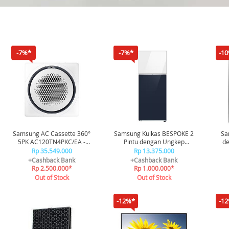
-7%*
-7%*
-1
Samsung AC Cassette 360°
Samsung Kulkas BESPOKE 2
Sa
5PK AC120TN4PKC/EA -
Pintu dengan Ungkep
de
White
Compartment 348L Clean
P
Rp 35.549.000
Rp 13.375.000
RT35CB56408ASE -
+Cashback Bank
+Cashback Bank
White/Clean Navy
Rp 2.500.000*
Rp 1.000.000*
Out of Stock
Out of Stock
-12%*
-1