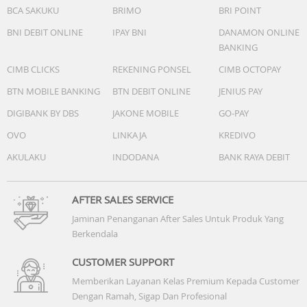
BCA SAKUKU
BRIMO
BRI POINT
BNI DEBIT ONLINE
IPAY BNI
DANAMON ONLINE
BANKING
CIMB CLICKS
REKENING PONSEL
CIMB OCTOPAY
BTN MOBILE BANKING
BTN DEBIT ONLINE
JENIUS PAY
DIGIBANK BY DBS
JAKONE MOBILE
GO-PAY
OVO
LINKAJA
KREDIVO
AKULAKU
INDODANA
BANK RAYA DEBIT
AFTER SALES SERVICE
Jaminan Penanganan After Sales Untuk Produk Yang
Berkendala
CUSTOMER SUPPORT
Memberikan Layanan Kelas Premium Kepada Customer
Dengan Ramah, Sigap Dan Profesional