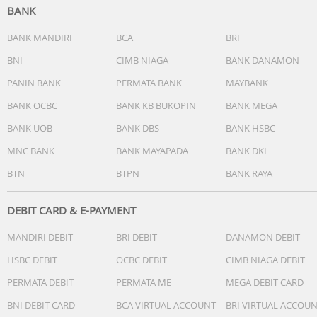
BANK
-Temperature resolution: 0.1C (0.2F)
-Dapat menampilkan C atau F
BANK MANDIRI
BCA
BRI
-Terdapat fitur HOLD
-Menyimpan data pengukuran suhu MIN dan MAX
BNI
CIMB NIAGA
BANK DANAMON
-Otomatis mati sendiri setelah 10 menit tidak digunakan
PANIN BANK
PERMATA BANK
MAYBANK
-Baterai 1.5V AG13 / LR44 (include)
BANK OCBC
BANK KB BUKOPIN
BANK MEGA
-Certificates: CE, ROHS-
-Panjang Probe 15cm
BANK UOB
BANK DBS
BANK HSBC
-Panjang Total : 23.9cm
MNC BANK
BANK MAYAPADA
BANK DKI
NOTE : VIDEO HANYA SEBAGAI CONTOH PENGGUNAAN SA
BTN
BTPN
BANK RAYA
DEBIT CARD & E-PAYMENT
MANDIRI DEBIT
BRI DEBIT
DANAMON DEBIT
HSBC DEBIT
OCBC DEBIT
CIMB NIAGA DEBIT
PERMATA DEBIT
PERMATA ME
MEGA DEBIT CARD
BNI DEBIT CARD
BCA VIRTUAL ACCOUNT
BRI VIRTUAL ACCOU