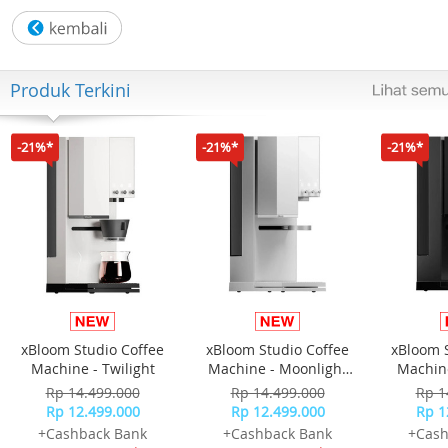
Warna Tali: Merah Mudah
Fitur: Alarm, Kronograf, Kalender, Timer, Lampu
Garansi Resmi 2 Tahun
Include : Box, Jam Tangan, Kartu Garansi, Manual
Produk Terkini
-21%*
-21%*
-21%*
xBloom Studio Coffee
xBloom Studio Coffee
xBloom 
Machine - Twilight
Machine - Moonlight
Machine
White
Rp 14.499.000
Rp 14.499.000
Rp 1
Rp 12.499.000
Rp 12.499.000
Rp 1
+Cashback Bank
+Cashback Bank
+Cash