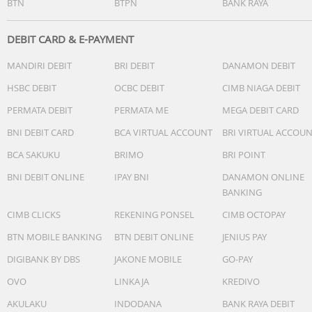
BTN
BTPN
BANK RAYA
DEBIT CARD & E-PAYMENT
MANDIRI DEBIT
BRI DEBIT
DANAMON DEBIT
HSBC DEBIT
OCBC DEBIT
CIMB NIAGA DEBIT
PERMATA DEBIT
PERMATA ME
MEGA DEBIT CARD
BNI DEBIT CARD
BCA VIRTUAL ACCOUNT
BRI VIRTUAL ACCOU
BCA SAKUKU
BRIMO
BRI POINT
BNI DEBIT ONLINE
IPAY BNI
DANAMON ONLINE
BANKING
CIMB CLICKS
REKENING PONSEL
CIMB OCTOPAY
BTN MOBILE BANKING
BTN DEBIT ONLINE
JENIUS PAY
DIGIBANK BY DBS
JAKONE MOBILE
GO-PAY
OVO
LINKAJA
KREDIVO
AKULAKU
INDODANA
BANK RAYA DEBIT