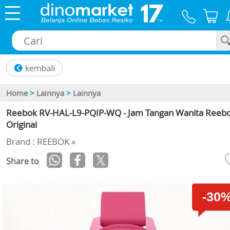
×
Home
>
Lainnya
>
Lainnya
Reebok RV-HAL-L9-PQIP-WQ - Jam Tangan Wanita Reeb
Original
Brand : REEBOK »
Share to
-30