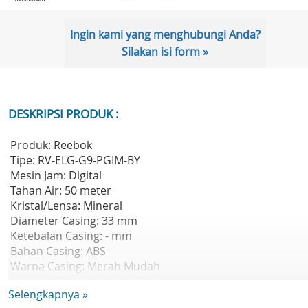
Ingin kami yang menghubungi Anda?
Silakan isi form »
DESKRIPSI PRODUK :
Produk: Reebok
Tipe: RV-ELG-G9-PGIM-BY
Mesin Jam: Digital
Tahan Air: 50 meter
Kristal/Lensa: Mineral
Diameter Casing: 33 mm
Ketebalan Casing: - mm
Bahan Casing: ABS
Warna Casing: Merah Mudah
Warna Dial: Abu-Abu
Selengkapnya »
Bahan Tali: Karet