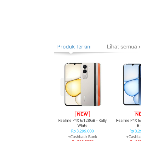
Produk Terkini
-8%*
-8%*
Realme P4X 6/128GB - Rally
Realme P4X 6
White
Bl
Rp 3.299.000
Rp 3.2
+Cashback Bank
+Cashba