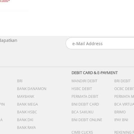
0.000*
 dapatkan
DEBIT CARD & E-PAYMENT
BRI
MANDIRI DEBIT
BRI DEBIT
BANK DANAMON
HSBC DEBIT
OCBC DEBI
MAYBANK
PERMATA DEBIT
PERMATA 
PIN
BANK MEGA
BNI DEBIT CARD
BCA VIRTU
BANK HSBC
BCA SAKUKU
BRIMO
DA
BANK DKI
BNI DEBIT ONLINE
IPAY BNI
BANK RAYA
CIMB CLICKS
REKENING 