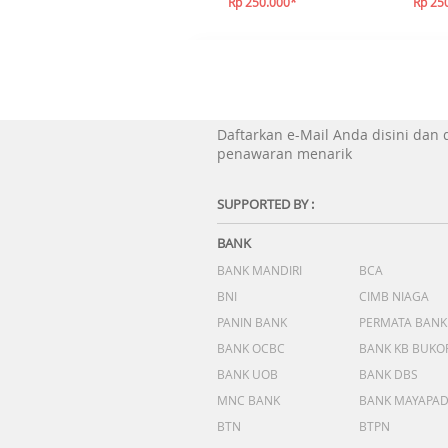
Rp 250.000*
Rp 25
Daftarkan e-Mail Anda disini dan
penawaran menarik
SUPPORTED BY :
BANK
BANK MANDIRI
BCA
BNI
CIMB NIAGA
PANIN BANK
PERMATA BANK
BANK OCBC
BANK KB BUKO
BANK UOB
BANK DBS
MNC BANK
BANK MAYAPA
BTN
BTPN