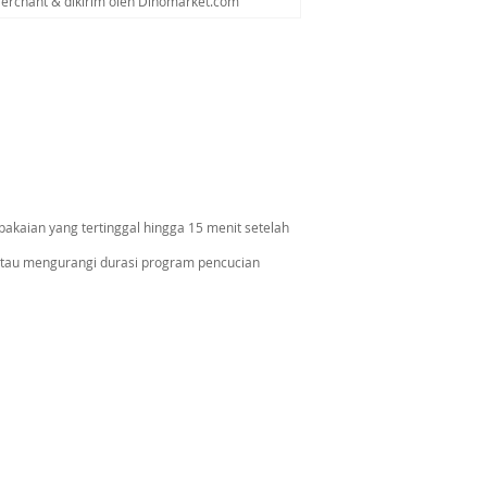
Merchant & dikirim oleh Dinomarket.com
pakaian yang tertinggal hingga 15 menit setelah
atau mengurangi durasi program pencucian