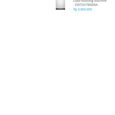
Load Washing Machine
- EWT0H78K6WA
Rp 3.969.000