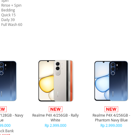
Spin
Rinse + Spin
Bedding
Quick 15
Daily 39
Full Wash 60
/128GB - Navy
Realme P4X 4/256GB - Rally
Realme P4X 4/256GB -
ue
White
Phantom Navy Blue
99.000
Rp 2.999.000
Rp 2.999.000
ck Bank