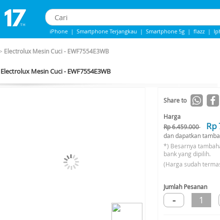
iPhone
|
Smartphone Terjangkau
|
Smartphone 5g
|
flazz
|
Ip
iPhone 13
|
iPhone 14
|
Samsung Note
>
Electrolux Mesin Cuci - EWF7554E3WB
Electrolux Mesin Cuci - EWF7554E3WB
Share to
Harga
Rp 
Rp 6.459.000
dan dapatkan tamba
*) Besarnya tambah
bank yang dipilih.
(Harga sudah terma
Jumlah Pesanan
-
1