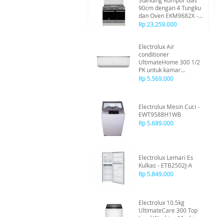
Standing Kompor Gas
90cm dengan 4 Tungku
dan Oven EKM9682X -
Silver
Rp 23.259.000
Electrolux Air
conditioner
UltimateHome 300 1/2
PK untuk kamar
berukuran 7-12m² -
Rp 5.569.000
ESM053C2WA
Electrolux Mesin Cuci -
EWT9588H1WB
Rp 5.689.000
Electrolux Lemari Es
Kulkas - ETB2502J-A
Rp 5.849.000
Electrolux 10.5kg
UltimateCare 300 Top