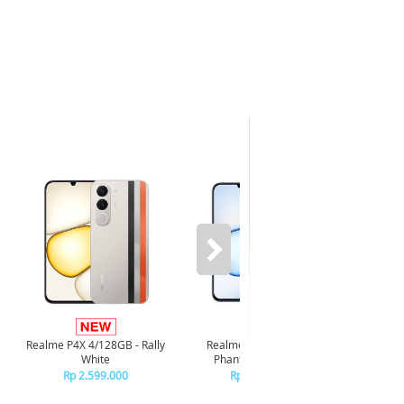
Infi
4/128GB 
Realme P4X 4/128GB - Rally
Realme P4X 4/128GB -
R
White
Phantom Navy Blue
R
Rp 2.599.000
Rp 2.599.000