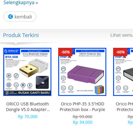
Selengkapnya »
Produk Terkini
-66%
-66%
ORICO USB Bluetooth
Orico PHP-35 3.5”HDD
Orico PH
Dongle V5.0 Adapter -
Protection box - Purple
Protecti
BTA-508 - WHITE
Rp 70.000
Rp 99.000
Rp
Rp 34.000
Rp