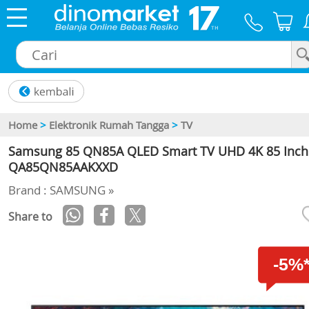
×
Home
>
Elektronik Rumah Tangga
>
TV
Samsung 85 QN85A QLED Smart TV UHD 4K 85 Inch
QA85QN85AAKXXD
Brand : SAMSUNG »
Share to
-5%