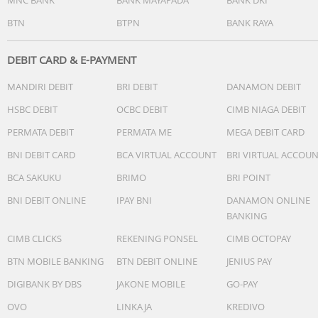
BTN
BTPN
BANK RAYA
DEBIT CARD & E-PAYMENT
MANDIRI DEBIT
BRI DEBIT
DANAMON DEBIT
HSBC DEBIT
OCBC DEBIT
CIMB NIAGA DEBIT
PERMATA DEBIT
PERMATA ME
MEGA DEBIT CARD
BNI DEBIT CARD
BCA VIRTUAL ACCOUNT
BRI VIRTUAL ACCOU
BCA SAKUKU
BRIMO
BRI POINT
BNI DEBIT ONLINE
IPAY BNI
DANAMON ONLINE
BANKING
CIMB CLICKS
REKENING PONSEL
CIMB OCTOPAY
BTN MOBILE BANKING
BTN DEBIT ONLINE
JENIUS PAY
DIGIBANK BY DBS
JAKONE MOBILE
GO-PAY
OVO
LINKAJA
KREDIVO