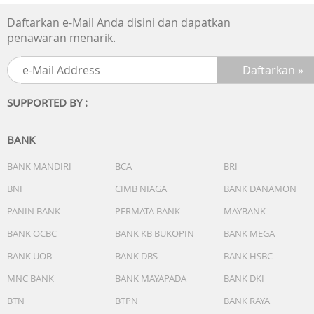
- Penunjuk waktu reguler:
Daftarkan e-Mail Anda disini dan dapatkan
Jam, menit, detik, pm, bulan, tanggal, hari
penawaran menarik.
Garansi Resmi 1 Tahun
Include Box, Jam Tangan, Kartu Garansi, Manual
SUPPORTED BY :
BANK
BANK MANDIRI
BCA
BRI
BNI
CIMB NIAGA
BANK DANAMON
PANIN BANK
PERMATA BANK
MAYBANK
BANK OCBC
BANK KB BUKOPIN
BANK MEGA
BANK UOB
BANK DBS
BANK HSBC
MNC BANK
BANK MAYAPADA
BANK DKI
BTN
BTPN
BANK RAYA