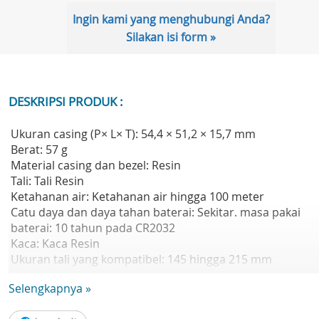
Ingin kami yang menghubungi Anda?
Silakan isi form »
DESKRIPSI PRODUK :
Ukuran casing (P× L× T): 54,4 × 51,2 × 15,7 mm
Berat: 57 g
Material casing dan bezel: Resin
Tali: Tali Resin
Ketahanan air: Ketahanan air hingga 100 meter
Catu daya dan daya tahan baterai: Sekitar. masa pakai
baterai: 10 tahun pada CR2032
Kaca: Kaca Resin
Ukuran tali yang kompatibel: 145 hingga 215 mm
Waktu dunia: Waktu ganda
Selengkapnya »
Stopwatch:
- Stopwatch 1/100 detik