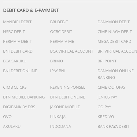
DEBIT CARD & E-PAYMENT
MANDIRI DEBIT
BRI DEBIT
DANAMON DEBIT
HSBC DEBIT
OCBC DEBIT
CIMB NIAGA DEBIT
PERMATA DEBIT
PERMATA ME
MEGA DEBIT CARD
BNI DEBIT CARD
BCA VIRTUAL ACCOUNT
BRI VIRTUAL ACCOU
BCA SAKUKU
BRIMO
BRI POINT
BNI DEBIT ONLINE
IPAY BNI
DANAMON ONLINE
BANKING
CIMB CLICKS
REKENING PONSEL
CIMB OCTOPAY
BTN MOBILE BANKING
BTN DEBIT ONLINE
JENIUS PAY
DIGIBANK BY DBS
JAKONE MOBILE
GO-PAY
OVO
LINKAJA
KREDIVO
AKULAKU
INDODANA
BANK RAYA DEBIT