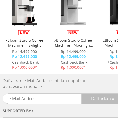
Februari)
Akurasi: ±30 detik per bulan
Fitur lain:
- Format 12/24 jam
- Penunjuk waktu standar:Jam, menit, detik, pm, tanggal,
hari
Garansi Resmi 1 Tahun
xBloom Studio Coffee
xBloom Studio Coffee
xBloom 
Include Box, Jam Tangan, Kartu Garansi, Manual
Machine - Twilight
Machine - Moonlight
Machine
White
Rp 14.499.000
Rp 14.499.000
Rp 1
Rp 12.499.000
Rp 12.499.000
Rp 1
+Cashback Bank
+Cashback Bank
+Cash
Rp 1.000.000*
Rp 1.000.000*
Rp 1
Daftarkan e-Mail Anda disini dan dapatkan
penawaran menarik.
SUPPORTED BY :