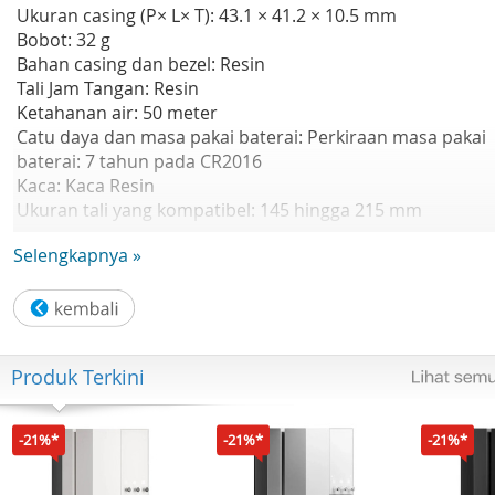
Ukuran casing (P× L× T): 43.1 × 41.2 × 10.5 mm
Bobot: 32 g
Bahan casing dan bezel: Resin
Tali Jam Tangan: Resin
Ketahanan air: 50 meter
Catu daya dan masa pakai baterai: Perkiraan masa pakai
baterai: 7 tahun pada CR2016
Kaca: Kaca Resin
Ukuran tali yang kompatibel: 145 hingga 215 mm
Stopwatch:
Selengkapnya »
- Stopwatch 1/100 detik
- Kapasitas pengukuran: 59'59.99"
- Mode pengukuran: Waktu berlalu, waktu split, waktu
posisi pertama-kedua
Alarm/sinyal waktu hitungan jam:
Produk Terkini
- Alarm harian
- Sinyal waktu hitungan jam
Cahaya: Cahaya latar LED
-21%*
-21%*
-21%*
Warna cahaya LED: Amber
Kalender: Kalender otomatis (diatur dengan 28 hari untu