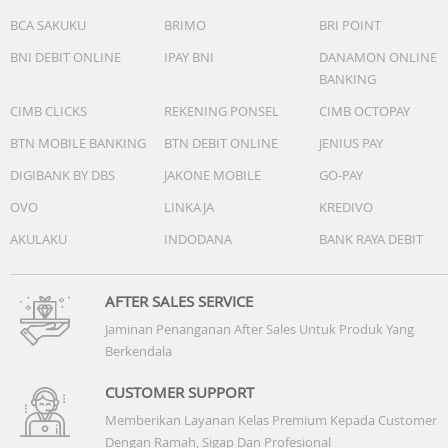
BCA SAKUKU
BRIMO
BRI POINT
BNI DEBIT ONLINE
IPAY BNI
DANAMON ONLINE
BANKING
CIMB CLICKS
REKENING PONSEL
CIMB OCTOPAY
BTN MOBILE BANKING
BTN DEBIT ONLINE
JENIUS PAY
DIGIBANK BY DBS
JAKONE MOBILE
GO-PAY
OVO
LINKAJA
KREDIVO
AKULAKU
INDODANA
BANK RAYA DEBIT
AFTER SALES SERVICE
Jaminan Penanganan After Sales Untuk Produk Yang
Berkendala
CUSTOMER SUPPORT
Memberikan Layanan Kelas Premium Kepada Customer
Dengan Ramah, Sigap Dan Profesional