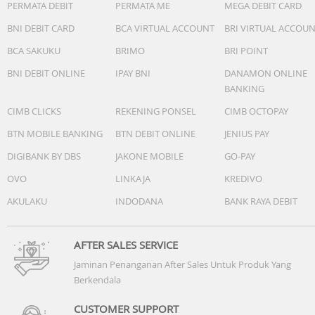
PERMATA DEBIT
PERMATA ME
MEGA DEBIT CARD
BNI DEBIT CARD
BCA VIRTUAL ACCOUNT
BRI VIRTUAL ACCOU
BCA SAKUKU
BRIMO
BRI POINT
BNI DEBIT ONLINE
IPAY BNI
DANAMON ONLINE
BANKING
CIMB CLICKS
REKENING PONSEL
CIMB OCTOPAY
BTN MOBILE BANKING
BTN DEBIT ONLINE
JENIUS PAY
DIGIBANK BY DBS
JAKONE MOBILE
GO-PAY
OVO
LINKAJA
KREDIVO
AKULAKU
INDODANA
BANK RAYA DEBIT
AFTER SALES SERVICE
Jaminan Penanganan After Sales Untuk Produk Yang
Berkendala
CUSTOMER SUPPORT