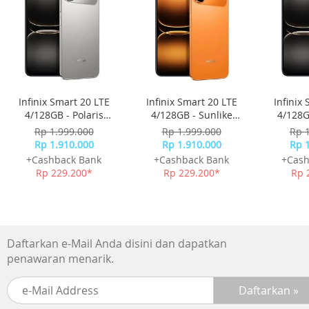
Infinix Smart 20 LTE
Infinix Smart 20 LTE
Infinix
4/128GB - Polaris
4/128GB - Sunlike
4/128G
Titanium
Orange
Rp 1.999.000
Rp 1.999.000
Rp 
Rp 1.910.000
Rp 1.910.000
Rp 
+Cashback Bank
+Cashback Bank
+Cash
Rp 229.200*
Rp 229.200*
Rp 
Daftarkan e-Mail Anda disini dan dapatkan
penawaran menarik.