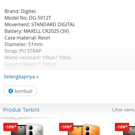
Brand: Digitec
Model No: DG-5012T
Movement: STANDARD DIGITAL
Battery: MAXELL CR2025 (3V)
Case material: Resin
Diameter: 51mm
Strap: PU STRAP
Water resistant: 10bar/ 100m
Garansi Resmi 1 Tahun
Features:
Selengkapnya »
- Time
- Seconds
- Day/Date
- Alarm
- Chronograph
Produk Terkini
- El backlight
-16%*
-16%*
-16%*