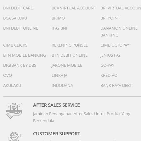
BNI DEBIT CARD
BCA VIRTUAL ACCOUNT
BRI VIRTUAL ACCOU
BCA SAKUKU
BRIMO
BRI POINT
BNI DEBIT ONLINE
IPAY BNI
DANAMON ONLINE
BANKING
CIMB CLICKS
REKENING PONSEL
CIMB OCTOPAY
BTN MOBILE BANKING
BTN DEBIT ONLINE
JENIUS PAY
DIGIBANK BY DBS
JAKONE MOBILE
GO-PAY
OVO
LINKAJA
KREDIVO
AKULAKU
INDODANA
BANK RAYA DEBIT
AFTER SALES SERVICE
Jaminan Penanganan After Sales Untuk Produk Yang
Berkendala
CUSTOMER SUPPORT