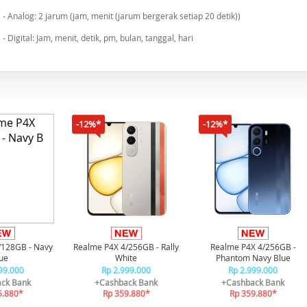
- Analog: 2 jarum (jam, menit (jarum bergerak setiap 20 detik))
- Digital: Jam, menit, detik, pm, bulan, tanggal, hari
-12%*
-12%*
/128GB - Navy
Realme P4X 4/256GB - Rally
Realme P4X 4/256GB -
ue
White
Phantom Navy Blue
99.000
Rp 2.999.000
Rp 2.999.000
ck Bank
+Cashback Bank
+Cashback Bank
5.880*
Rp 359.880*
Rp 359.880*