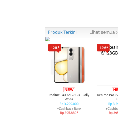
Produk Terkini
-12%*
-12%*
Realme P4X 6/128GB - Rally
Realme P4X 6
White
Bl
Rp 3.299.000
Rp 3.2
+Cashback Bank
+Cashba
Rp 395.880*
Rp 39