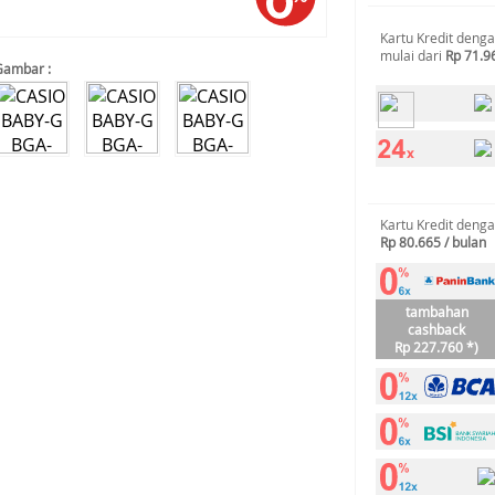
Kartu Kredit deng
mulai dari
Rp 71.9
Gambar :
Kartu Kredit deng
Rp 80.665 / bulan
tambahan
cashback
Rp 227.760 *)