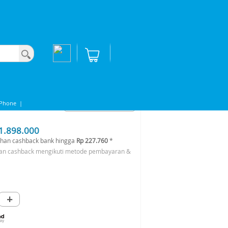
iPhone
|
1.898.000
han cashback bank hingga
Rp 227.760
*
an cashback mengikuti metode pembayaran &
+