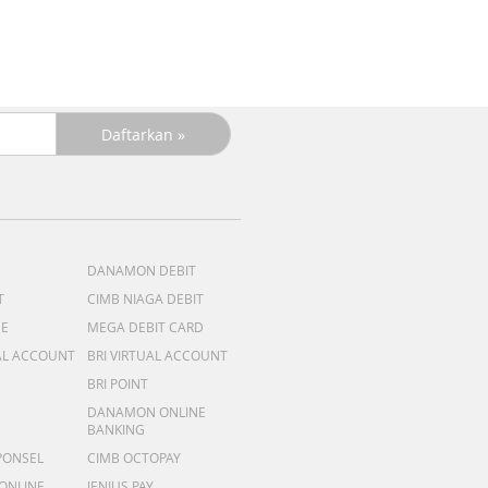
DANAMON DEBIT
T
CIMB NIAGA DEBIT
ME
MEGA DEBIT CARD
AL ACCOUNT
BRI VIRTUAL ACCOUNT
BRI POINT
DANAMON ONLINE
BANKING
PONSEL
CIMB OCTOPAY
 ONLINE
JENIUS PAY