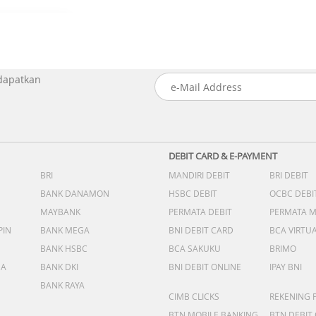
 dapatkan
DEBIT CARD & E-PAYMENT
BRI
MANDIRI DEBIT
BRI DEBIT
BANK DANAMON
HSBC DEBIT
OCBC DEBI
MAYBANK
PERMATA DEBIT
PERMATA 
PIN
BANK MEGA
BNI DEBIT CARD
BCA VIRTU
BANK HSBC
BCA SAKUKU
BRIMO
DA
BANK DKI
BNI DEBIT ONLINE
IPAY BNI
BANK RAYA
CIMB CLICKS
REKENING 
BTN MOBILE BANKING
BTN DEBIT