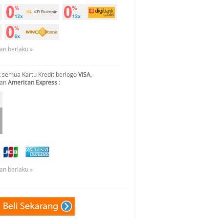
an berlaku »
 semua Kartu Kredit berlogo
VISA
,
dan
American Express
:
an berlaku »