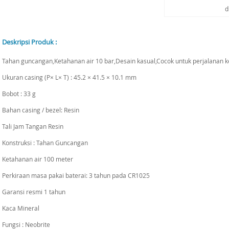
d
Deskripsi Produk :
Tahan guncangan,Ketahanan air 10 bar,Desain kasual,Cocok untuk perjalanan ke
Ukuran casing (P× L× T) : 45.2 × 41.5 × 10.1 mm
Bobot : 33 g
Bahan casing / bezel: Resin
Tali Jam Tangan Resin
Konstruksi : Tahan Guncangan
Ketahanan air 100 meter
Perkiraan masa pakai baterai: 3 tahun pada CR1025
Garansi resmi 1 tahun
Kaca Mineral
Fungsi : Neobrite