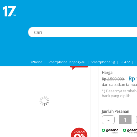
-290SW-7ADR - JAM TANGAN ORIGINAL
CASIO BABY-G BGA-290SW-7ADR - JAM TANGAN ORIGINAL
-36%*
iPhone
|
Smartphone Terjangkau
|
Smartphone 5g
|
FLAZZ
|
Share to
iPhone 13
|
Iphone 14
|
Samsung Note
Harga
Rp 
Rp 2.599.000
dan dapatkan tamba
*) Besarnya tambah
bank yang dipilih.
Jumlah Pesanan
-
1