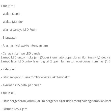
Fitur jam :
- Waktu Dunia
- Waktu Mundur
- Warna cahaya LED Putih
- Stopwatch
- Alarm/sinyal waktu hitungan jam
- Cahaya : Lampu LED ganda
Lampu LED untuk muka jam (Super illuminator, opsi durasi iluminasi (1,5 detik ata
Lampu latar LED untuk layar digital (Super illuminator, opsi durasi iluminasi (1,5 d
- Kalender
- Fitur senyap : Suara tombol operasi aktif/nonaktif
- Akurasi: ±15 detik per bulan
Fitur lain :
- Fitur pergeseran jarum (Jarum bergeser agar tidak menghalangi tampilan konte
- Format 12/24 jam