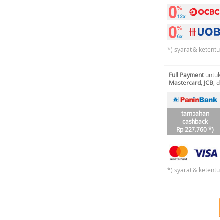
*) syarat & ketentu
Full Payment
untuk
Mastercard
,
JCB
, 
tambahan
cashback
Rp 227.760 *)
*) syarat & ketentu