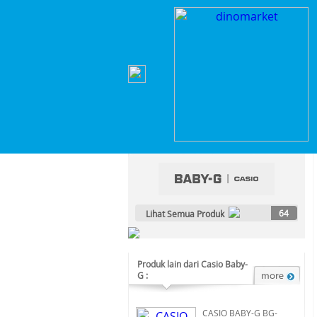
Home
>
Lainnya
>
Lainnya
>
CASIO BABY-G BGA
Kategori Produk :
Lainnya
64
Lihat Semua Produk
Produk lain dari Casio Baby-
G :
CASIO BABY-G BG-