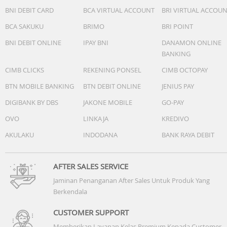
BNI DEBIT CARD
BCA VIRTUAL ACCOUNT
BRI VIRTUAL ACCOU
BCA SAKUKU
BRIMO
BRI POINT
BNI DEBIT ONLINE
IPAY BNI
DANAMON ONLINE
BANKING
CIMB CLICKS
REKENING PONSEL
CIMB OCTOPAY
BTN MOBILE BANKING
BTN DEBIT ONLINE
JENIUS PAY
DIGIBANK BY DBS
JAKONE MOBILE
GO-PAY
OVO
LINKAJA
KREDIVO
AKULAKU
INDODANA
BANK RAYA DEBIT
AFTER SALES SERVICE
Jaminan Penanganan After Sales Untuk Produk Yang
Berkendala
CUSTOMER SUPPORT
Memberikan Layanan Kelas Premium Kepada Customer