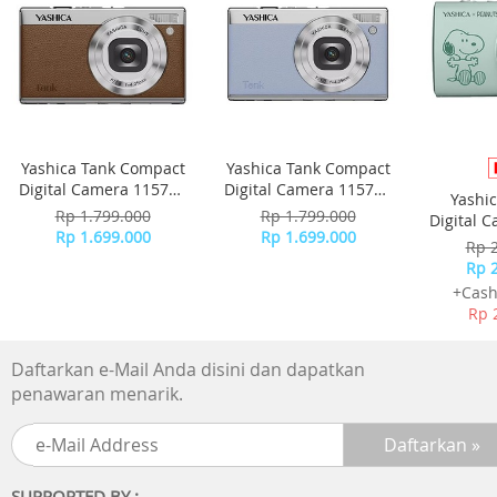
Tegangan : 220 Volt / 50 Hz
Dimensi (P x L x T) : 25 cm x 23.5 cm x 36.7 cm
Berat Produk : 3.6 Kg
Garansi : 3 Tahun
Others
Yashica Tank Compact
Yashica Tank Compact
Digital Camera 115755
Digital Camera 115756
Yashi
- Brown
- Sky Blue
Rp 1.799.000
Rp 1.799.000
Digital 
Rp 1.699.000
Rp 1.699.000
-
Rp 
Rp 
+Cash
Rp 
Daftarkan e-Mail Anda disini dan dapatkan
penawaran menarik.
SUPPORTED BY :