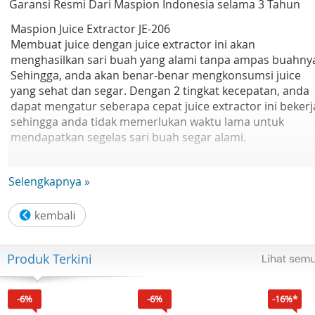
Garansi Resmi Dari Maspion Indonesia selama 3 Tahun
Maspion Juice Extractor JE-206
Membuat juice dengan juice extractor ini akan
menghasilkan sari buah yang alami tanpa ampas buahny
Sehingga, anda akan benar-benar mengkonsumsi juice
yang sehat dan segar. Dengan 2 tingkat kecepatan, anda
dapat mengatur seberapa cepat juice extractor ini bekerj
sehingga anda tidak memerlukan waktu lama untuk
mendapatkan segelas sari buah segar alami.
Spesifikasi
Selengkapnya »
Nama Produk Maspion Juicer Extractor
Tipe : JE-206
Bahan Material : Plastik
Jumlah kecepatan : 2 Speed and Pulse
Produk Terkini
Tipe tombol : Rotary Switch
Kapasitas : 0.45 liter
Panjang kabel : 1 meter
-6%
-6%
-16%*
Daya : 200 Watt