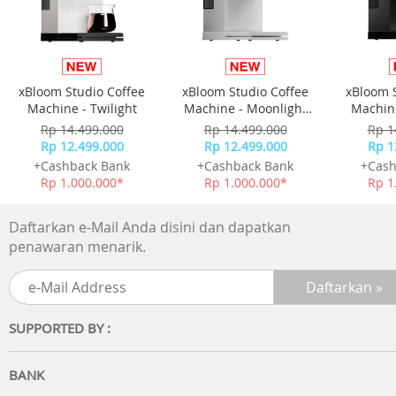
xBloom Studio Coffee
xBloom Studio Coffee
xBloom 
Machine - Twilight
Machine - Moonlight
Machine
White
Rp 14.499.000
Rp 14.499.000
Rp 1
Rp 12.499.000
Rp 12.499.000
Rp 1
+Cashback Bank
+Cashback Bank
+Cash
Rp 1.000.000*
Rp 1.000.000*
Rp 1
Daftarkan e-Mail Anda disini dan dapatkan
penawaran menarik.
SUPPORTED BY :
BANK