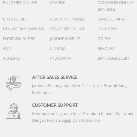
BNI DEBIT ONLINE
IPAY BNI
DANAMON ONLINE
BANKING
CIMB CLICKS
REKENING PONSEL
CIMB OCTOPAY
BTN MOBILE BANKING
BTN DEBIT ONLINE
JENIUS PAY
DIGIBANK BY DBS
JAKONE MOBILE
GO-PAY
OVO
LINKAJA
KREDIVO
AKULAKU
INDODANA
BANK RAYA DEBIT
AFTER SALES SERVICE
Jaminan Penanganan After Sales Untuk Produk Yang
Berkendala
CUSTOMER SUPPORT
Memberikan Layanan Kelas Premium Kepada Customer
Dengan Ramah, Sigap Dan Profesional