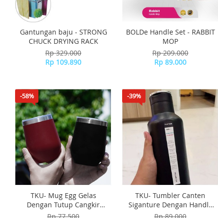
Gantungan baju - STRONG
BOLDe Handle Set - RABBIT
CHUCK DRYING RACK
MOP
Rp 329.000
Rp 209.000
Rp 109.890
Rp 89.000
-58%
-39%
TKU- Mug Egg Gelas
TKU- Tumbler Canten
Dengan Tutup Cangkir
Siganture Dengan Handle
Gelas Minuman Dingin
Pegangan 500ml Bisa
Rp 77.500
Rp 89.000