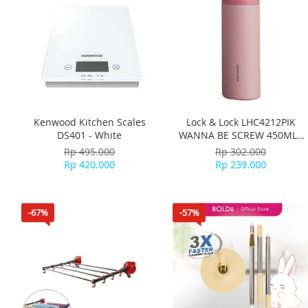
Kenwood Kitchen Scales
Lock & Lock LHC4212PIK
DS401 - White
WANNA BE SCREW 450ML -
Pink
Rp 495.000
Rp 302.000
Rp 420.000
Rp 239.000
-67%
-57%