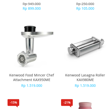
920ml 3P Set LTN330S3
Rp 949.000
Rp 250.000
Rp 899.000
Rp 105.000
Kenwood Food Mincer Chef
Kenwood Lasagna Roller
Attachment KAX950ME
KAX980ME
Rp 1.519.000
Rp 1.519.000
-15%
-21%