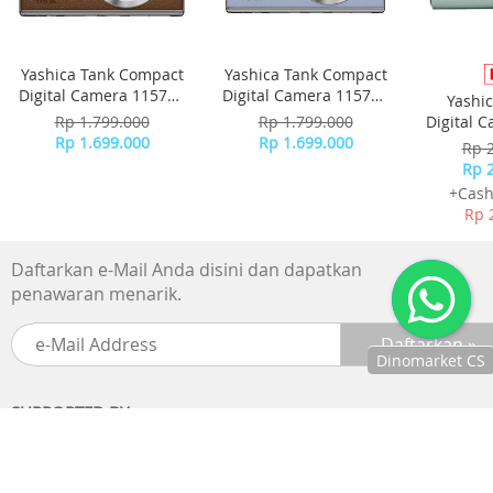
Yashica Tank Compact
Yashica Tank Compact
Digital Camera 115755
Digital Camera 115756
Yashi
- Brown
- Sky Blue
Rp 1.799.000
Rp 1.799.000
Digital 
Rp 1.699.000
Rp 1.699.000
-
Rp 
Rp 
+Cash
Rp 
Daftarkan e-Mail Anda disini dan dapatkan
penawaran menarik.
Dinomarket CS
Chat
SUPPORTED BY :
dengan CS
kami via
WhatsApp!
BANK
Jam
operasional