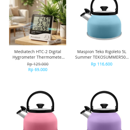
Mediatech HTC-2 Digital
Maspion Teko Rigoleto 5L
Hygrometer Thermometer
Summer TEKOSUMMER50 -
dengan Probe Eksternal
Blue
Rp 129.000
Rp 116.600
Rp 69.000