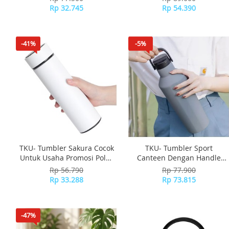
Minuman Panas Teh Kopi
Minum Langsung Dari
Rp 32.745
Rp 54.390
Susu Jus TSME309
Tutup TCS306 Bottles
-41%
-5%
TKU- Tumbler Sakura Cocok
TKU- Tumbler Sport
Untuk Usaha Promosi Polos
Canteen Dengan Handle
Botol Minum Dengan
Pegangan Model Slim
Rp 56.790
Rp 77.900
Saringan Didalam Tumbler
Dengan Tutup Mudah
Rp 33.288
Rp 73.815
Minimalis TSS308
Dibuka Tutup Mudah Untuk
Minum Cocok Untuk
Olahraga Traveling Jalan
-47%
jalan TSSP505