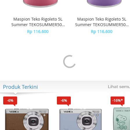
Maspion Teko Rigoleto 5L
Maspion Teko Rigoleto 5L
Summer TEKOSUMMER50 -
Summer TEKOSUMMER50 -
Pink
Purple
Rp 116.600
Rp 116.600
Produk Terkini
-6%
-6%
-16%*