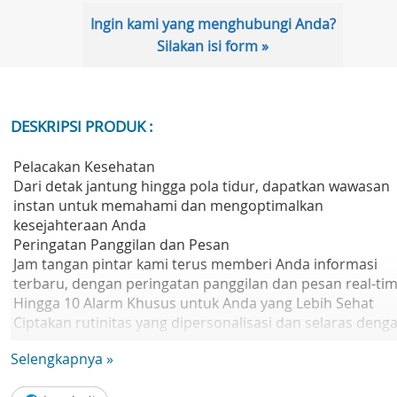
Ingin kami yang menghubungi Anda?
Silakan isi form »
DESKRIPSI PRODUK :
Pelacakan Kesehatan
Dari detak jantung hingga pola tidur, dapatkan wawasan
instan untuk memahami dan mengoptimalkan
kesejahteraan Anda
Peringatan Panggilan dan Pesan
Jam tangan pintar kami terus memberi Anda informasi
terbaru, dengan peringatan panggilan dan pesan real-ti
Hingga 10 Alarm Khusus untuk Anda yang Lebih Sehat
Ciptakan rutinitas yang dipersonalisasi dan selaras deng
tujuan kesehatan Anda, mulai dari hidrasi hingga pengin
Selengkapnya »
olahragaMode multi-olahraga
Dengan 10+ mode olahraga, tingkatkan dan lacak