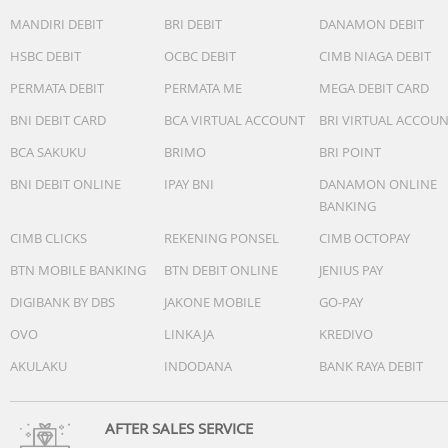
MANDIRI DEBIT
BRI DEBIT
DANAMON DEBIT
HSBC DEBIT
OCBC DEBIT
CIMB NIAGA DEBIT
PERMATA DEBIT
PERMATA ME
MEGA DEBIT CARD
BNI DEBIT CARD
BCA VIRTUAL ACCOUNT
BRI VIRTUAL ACCOU
BCA SAKUKU
BRIMO
BRI POINT
BNI DEBIT ONLINE
IPAY BNI
DANAMON ONLINE
BANKING
CIMB CLICKS
REKENING PONSEL
CIMB OCTOPAY
BTN MOBILE BANKING
BTN DEBIT ONLINE
JENIUS PAY
DIGIBANK BY DBS
JAKONE MOBILE
GO-PAY
OVO
LINKAJA
KREDIVO
AKULAKU
INDODANA
BANK RAYA DEBIT
AFTER SALES SERVICE