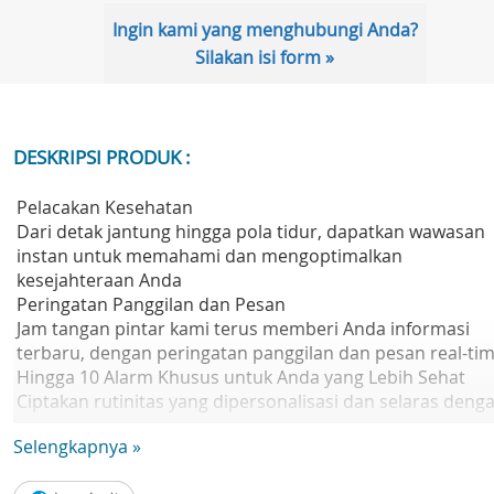
Ingin kami yang menghubungi Anda?
Silakan isi form »
DESKRIPSI PRODUK :
Pelacakan Kesehatan
Dari detak jantung hingga pola tidur, dapatkan wawasan
instan untuk memahami dan mengoptimalkan
kesejahteraan Anda
Peringatan Panggilan dan Pesan
Jam tangan pintar kami terus memberi Anda informasi
terbaru, dengan peringatan panggilan dan pesan real-ti
Hingga 10 Alarm Khusus untuk Anda yang Lebih Sehat
Ciptakan rutinitas yang dipersonalisasi dan selaras deng
tujuan kesehatan Anda, mulai dari hidrasi hingga pengin
Selengkapnya »
olahragaMode multi-olahraga
Dengan 10+ mode olahraga, tingkatkan dan lacak