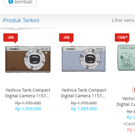
perjalanan kebugaran Anda.
Analisis metrik terperinci seperti kalori yang terbakar, jar
durasi, dan detak jantung untuk mendorong kemajuan
Produk Terkini
Anda
Tahan Air 3ATM
Benamkan diri Anda dalam setiap petualangan dengan
-6%
-6%
-16%*
ketahanan air 3 ATM. Baik saat Anda kehujanan atau
berkeringat, JELLY adalah teman setia Anda
Yashica Tank Compact
Yashica Tank Compact
Digital Camera 115755
Digital Camera 115756
Yashi
- Brown
- Sky Blue
Rp 1.799.000
Rp 1.799.000
Digital 
Rp 1.699.000
Rp 1.699.000
-
Rp 
Rp 
+Cash
Rp 