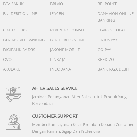
BCA SAKUKU
BRIMO
BRI POINT
Tangki Air: 235ml
Ketinggian Mendaki: 2cm
BNI DEBIT ONLINE
IPAY BNI
DANAMON ONLINE
Tingkat Kebisingan: 55dB
BANKING
Kontrol Peta Lanjutan: Zona bersih selektif / Zona larang
CIMB CLICKS
REKENING PONSEL
CIMB OCTOPAY
virtual / Jadwal
Dimensi: 35 x 35 x 9.6cm
BTN MOBILE BANKING
BTN DEBIT ONLINE
JENIUS PAY
DIGIBANK BY DBS
JAKONE MOBILE
GO-PAY
OVO
LINKAJA
KREDIVO
Included in the Box
AKULAKU
INDODANA
BANK RAYA DEBIT
Robot Vacuum
Charging Dock
AFTER SALES SERVICE
Water Tank
Jaminan Penanganan After Sales Untuk Produk Yang
Mop Pad
Berkendala
Power Cord
Side Brush
CUSTOMER SUPPORT
Manual
Memberikan Layanan Kelas Premium Kepada Customer
Dengan Ramah, Sigap Dan Profesional