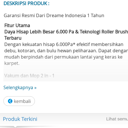
DESKRIPSI PRODUK :
Garansi Resmi Dari Dreame Indonesia 1 Tahun
Fitur Utama
Daya Hisap Lebih Besar 6.000 Pa & Teknologi Roller Brush
Terbaru
Dengan kekuatan hisap 6.000Pa* efektif membersihkan
debu, kotoran, dan bulu hewan peliharaan. Dapat denga
mudah berpindah dari permukaan lantai yang keras ke
karpet.
Vakum dan Mop 2 in - 1
Tangki air 235ml memungkinkan Anda mengontrol tingka
Selengkapnya »
kelembapan mop untuk pembersihan yang disesuaikan.
Kotak debu 570ml menyimpan rambut, kotoran, dan
partikel kecil secara efisien, mencegah kebocoran debu 
mengurangi bau untuk rumah yang bersih menyeluruh.
Produk Terkini
Sensor Presisi Tinggi
Dilengkapi dengan sensor pintar presisi tinggi yang efekti