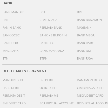
Dengan baterai kuat 5.200mAh, D9 Max Gen 2 dapat
BANK
mencakup hingga 224m² (2410.95 sq ft)* dalam sekali
pengisian daya. Dengan durasi penyapuan dan
BANK MANDIRI
BCA
BRI
pembersihan yang terus-menerus hingga 285 menit**,
BNI
CIMB NIAGA
BANK DANAMON
memastikan pembersihan yang efisien dari ruang yang
PANIN BANK
PERMATA BANK
MAYBANK
luas.
BANK OCBC
BANK KB BUKOPIN
BANK MEGA
Pengawasan Yang Tepat Untuk Karpet Anda
BANK UOB
BANK DBS
BANK HSBC
D9 Max Gen 2 dapat menghilangkan rambut dan kotoran
yang tertanam dari karpet dengan efisien serta dapat
MNC BANK
BANK MAYAPADA
BANK DKI
menyesuaikan hisapan sesuai dengan kebutuhan rumah
BTN
BTPN
BANK RAYA
Anda.
DEBIT CARD & E-PAYMENT
MANDIRI DEBIT
BRI DEBIT
DANAMON DEBIT
Spesifikasi
HSBC DEBIT
OCBC DEBIT
CIMB NIAGA DEBIT
Nama Produk: Dreame D9 Max Gen 2 Robot Vacuum
PERMATA DEBIT
PERMATA ME
MEGA DEBIT CARD
Kekuatan Hisap: 6.000Pa
Baterai: 5.200mAh
BNI DEBIT CARD
BCA VIRTUAL ACCOUNT
BRI VIRTUAL ACCOU
Tangki Debu: 570ml