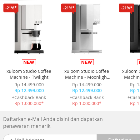
-21%*
-21%*
-21%*
xBloom Studio Coffee
xBloom Studio Coffee
xBloom 
Machine - Twilight
Machine - Moonlight
Machine
White
Rp 14.499.000
Rp 14.499.000
Rp 1
Rp 12.499.000
Rp 12.499.000
Rp 1
+Cashback Bank
+Cashback Bank
+Cash
Rp 1.000.000*
Rp 1.000.000*
Rp 1
Daftarkan e-Mail Anda disini dan dapatkan
penawaran menarik.