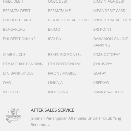
HSBC DEBIT
OCBC DEBIT
CIMB NIAGA DEBIT
PERMATA DEBIT
PERMATA ME
MEGA DEBIT CARD
BNI DEBIT CARD
BCA VIRTUAL ACCOUNT
BRI VIRTUAL ACCOU
BCA SAKUKU
BRIMO
BRI POINT
BNI DEBIT ONLINE
IPAY BNI
DANAMON ONLINE
BANKING
CIMB CLICKS
REKENING PONSEL
CIMB OCTOPAY
BTN MOBILE BANKING
BTN DEBIT ONLINE
JENIUS PAY
DIGIBANK BY DBS
JAKONE MOBILE
GO-PAY
OVO
LINKAJA
KREDIVO
AKULAKU
INDODANA
BANK RAYA DEBIT
AFTER SALES SERVICE
Jaminan Penanganan After Sales Untuk Produk Yang
Berkendala