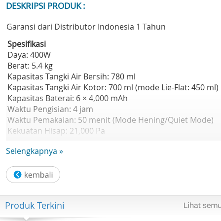
DESKRIPSI PRODUK :
Garansi dari Distributor Indonesia 1 Tahun
Spesifikasi
Daya: 400W
Berat: 5.4 kg
Kapasitas Tangki Air Bersih: 780 ml
Kapasitas Tangki Air Kotor: 700 ml (mode Lie-Flat: 450 ml)
Kapasitas Baterai: 6 × 4,000 mAh
Waktu Pengisian: 4 jam
Waktu Pemakaian: 50 menit (Mode Hening/Quiet Mode)
Kekuatan Hisap: 21,000 Pa
Suhu Self-Cleaning: 90°C
Selengkapnya »
Suhu Pengeringan Udara Panas: 90°C
Produk Terkini