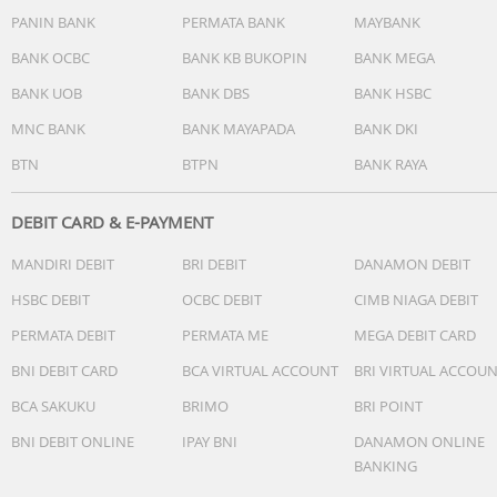
sebelum menyelesaikan pesanan (retur hanya dapat
PANIN BANK
PERMATA BANK
MAYBANK
dilakukan sebelum pesanan diselesaikan) dan wajib video
unboxing
BANK OCBC
BANK KB BUKOPIN
BANK MEGA
BANK UOB
BANK DBS
BANK HSBC
MNC BANK
BANK MAYAPADA
BANK DKI
BTN
BTPN
BANK RAYA
DEBIT CARD & E-PAYMENT
MANDIRI DEBIT
BRI DEBIT
DANAMON DEBIT
HSBC DEBIT
OCBC DEBIT
CIMB NIAGA DEBIT
PERMATA DEBIT
PERMATA ME
MEGA DEBIT CARD
BNI DEBIT CARD
BCA VIRTUAL ACCOUNT
BRI VIRTUAL ACCOU
BCA SAKUKU
BRIMO
BRI POINT
BNI DEBIT ONLINE
IPAY BNI
DANAMON ONLINE
BANKING