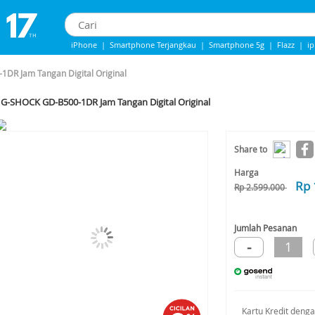
iPhone
|
Smartphone Terjangkau
|
Smartphone 5g
|
Flazz
|
i
IPhone 13
|
Iphone 14
|
Samsung Note
DR Jam Tangan Digital Original
G-SHOCK GD-B500-1DR Jam Tangan Digital Original
-27%*
Share to
Harga
Rp 
Rp 2.599.000
Jumlah Pesanan
-
1
Kartu Kredit deng