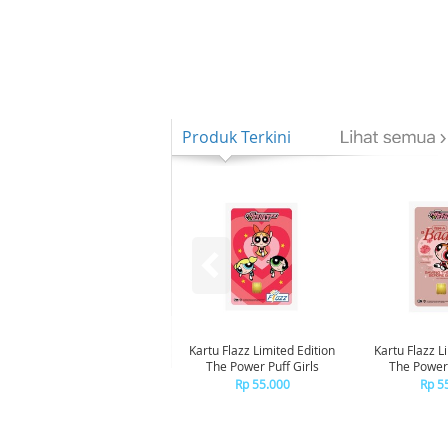
Produk Terkini
Kartu Flazz Limited Edition
Kartu Flazz L
The Power Puff Girls
The Powerp
Blo
Rp 55.000
Rp 5