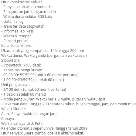
Fitur konektivitas aplikasi:
- Penyesuaian waktu otomatis
- Pengaturan jam tangan mudah
- Waktu dunia sekitar 300 kota
- Data life log
- Transfer data stopwatch
- Informasi aplikasi
- Waktu & tempat
- Pencari ponsel
Kaca: Kaca Mineral
Ukuran tali yang kompatibel: 145 hingga 200 mm
Waktu dunia: Waktu ganda (pergantian waktu asal)
Stopwatch:
- Stopwatch 1/100 detik
- Kapasitas pengukuran:
- 00'00'00~59'59'99 (untuk 60 menit pertama)
- 1:00'00~23:59'59 (setelah 60 menit)
Unit pengukuran:
- 1/100 detik (untuk 60 menit pertama)
- 1 detik (setelah 60 menit)
- Mode pengukuran: Waktu berlalu, waktu putaran, waktu split
- Rekaman data: Hingga 200 catatan (tahun, bulan, tanggal, jam, dan menit mula
Waktu Mundur
Alarm/sinyal waktu hitungan jam
Cahaya
Warna cahaya LED: Putih
Kalender otomatis sepenuhnya (hingga tahun 2099)
Fitur senyap: Suara tombol operasi aktif/nonaktif