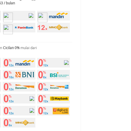
63 / bulan
an
Cicilan 0%
mulai dari