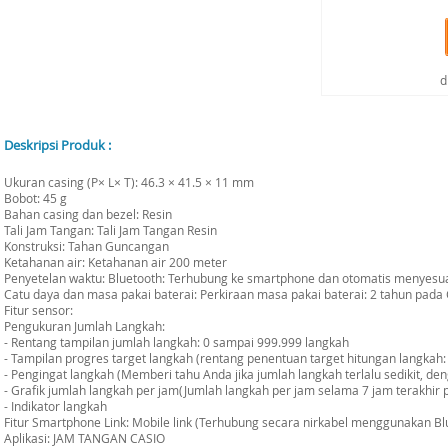
d
Deskripsi Produk :
Ukuran casing (P× L× T): 46.3 × 41.5 × 11 mm
Bobot: 45 g
Bahan casing dan bezel: Resin
Tali Jam Tangan: Tali Jam Tangan Resin
Konstruksi: Tahan Guncangan
Ketahanan air: Ketahanan air 200 meter
Penyetelan waktu: Bluetooth: Terhubung ke smartphone dan otomatis menyesu
Catu daya dan masa pakai baterai: Perkiraan masa pakai baterai: 2 tahun pad
Fitur sensor:
Pengukuran Jumlah Langkah:
- Rentang tampilan jumlah langkah: 0 sampai 999.999 langkah
- Tampilan progres target langkah (rentang penentuan target hitungan langkah:
- Pengingat langkah (Memberi tahu Anda jika jumlah langkah terlalu sedikit, de
- Grafik jumlah langkah per jam(Jumlah langkah per jam selama 7 jam terakhir pa
- Indikator langkah
Fitur Smartphone Link: Mobile link (Terhubung secara nirkabel menggunakan B
Aplikasi: JAM TANGAN CASIO