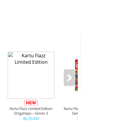
-8%*
Kartu Flazz Limited Edition
Kartu Flazz Limited Edition
Realme P
Dirgahayu – Series 3
Semarak HUT RI
Rp 55.000
Rp 55.000
R
+C
R