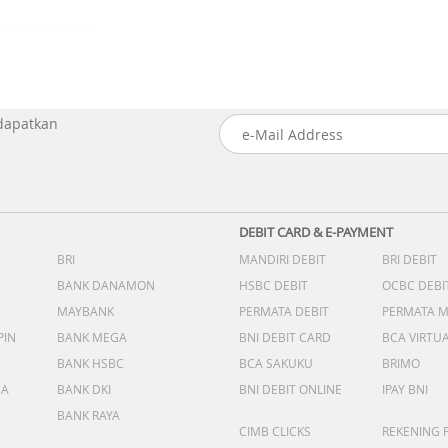
 dapatkan
DEBIT CARD & E-PAYMENT
BRI
MANDIRI DEBIT
BRI DEBIT
BANK DANAMON
HSBC DEBIT
OCBC DEBI
MAYBANK
PERMATA DEBIT
PERMATA 
PIN
BANK MEGA
BNI DEBIT CARD
BCA VIRTU
BANK HSBC
BCA SAKUKU
BRIMO
DA
BANK DKI
BNI DEBIT ONLINE
IPAY BNI
BANK RAYA
CIMB CLICKS
REKENING 