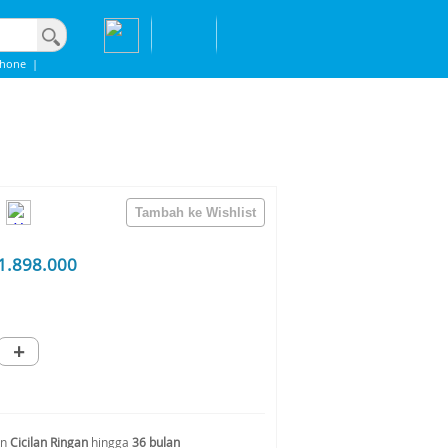
phone
|
1.898.000
+
an
Cicilan Ringan
hingga
36 bulan