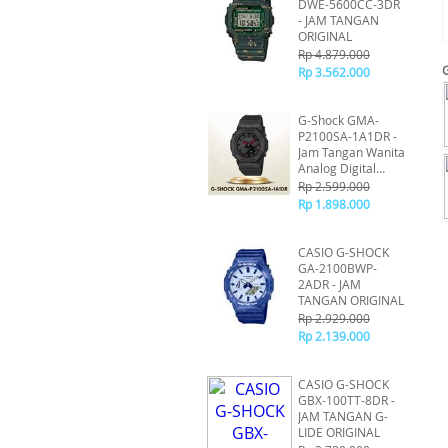
DWE-5600CC-3DR
- JAM TANGAN
ORIGINAL
Rp 4.879.000
Rp 3.562.000
G-Shock GMA-
P2100SA-1A1DR -
Jam Tangan Wanita
Analog Digital
Original
Rp 2.599.000
Rp 1.898.000
CASIO G-SHOCK
GA-2100BWP-
2ADR - JAM
TANGAN ORIGINAL
Rp 2.929.000
Rp 2.139.000
CASIO G-SHOCK
GBX-100TT-8DR -
JAM TANGAN G-
LIDE ORIGINAL