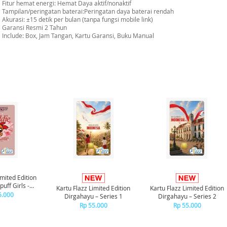
Fitur hemat energi: Hemat Daya aktif/nonaktif
Tampilan/peringatan baterai:Peringatan daya baterai rendah
Akurasi: ±15 detik per bulan (tanpa fungsi mobile link)
Garansi Resmi 2 Tahun
Include: Box, Jam Tangan, Kartu Garansi, Buku Manual
imited Edition
uff Girls -
Kartu Flazz Limited Edition
Kartu Flazz Limited Edition
ssom
5.000
Dirgahayu – Series 1
Dirgahayu – Series 2
Rp 55.000
Rp 55.000