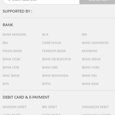
Alarm/sinyal waktu hitungan jam:
- 5 alarm harian
SUPPORTED BY :
- Sinyal waktu hitungan jam
Cahaya:
- Lampu LED ganda
BANK
- Lampu LED untuk muka jam (Super illuminator, opsi
durasi iluminasi (1,5 detik atau 3 detik), berpijar)
BANK MANDIRI
BCA
BRI
- Lampu latar LED untuk layar digital (Super illuminator,
BNI
CIMB NIAGA
BANK DANAMON
opsi durasi iluminasi (1,5 detik atau 3 detik), berpijar)
PANIN BANK
PERMATA BANK
MAYBANK
Warna cahaya LED: Putih
Kalender: Kalender otomatis sepenuhnya (hingga tahun
BANK OCBC
BANK KB BUKOPIN
BANK MEGA
2099)
BANK UOB
BANK DBS
BANK HSBC
Fitur senyap: Suara tombol operasi aktif/nonaktif
Akurasi: ±15 detik per bulan
MNC BANK
BANK MAYAPADA
BANK DKI
Fitur lain:
BTN
BTPN
BANK RAYA
- Fitur pergeseran jarum (Jarum bergeser agar tidak
menghalangi tampilan konten digital.)
- Format 12/24 jam
DEBIT CARD & E-PAYMENT
- Penunjuk waktu standar:
MANDIRI DEBIT
BRI DEBIT
DANAMON DEBIT
Analog: 2 jarum (jam, menit (jarum bergerak setiap 20
detik))
HSBC DEBIT
OCBC DEBIT
CIMB NIAGA DEBIT