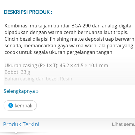
DESKRIPSI PRODUK :
Kombinasi muka jam bundar BGA-290 dan analog-digital
dipadukan dengan warna cerah bernuansa laut tropis.
Cincin bezel dilapisi finishing matte deposisi uap berwarn
senada, memancarkan gaya warna-warni ala pantai yang
cocok untuk segala ukuran pergelangan tangan.
Ukuran casing (P× L× T): 45.2 × 41.5 × 10.1 mm
Bobot: 33 g
Bahan casing dan bezel: Resin
Tali Jam Tangan: Tali Jam Tangan Resin
Selengkapnya »
Konstruksi: Tahan Guncangan
Ketahanan air: 100 meter
Catu daya dan masa pakai baterai: Perkiraan masa pakai
baterai: 3 tahun pada CR1025
Kaca: Kaca Mineral
Produk Terkini
Ukuran tali yang kompatibel: 125 hingga 180 mm
Fungsi: Neobrite