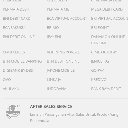
Digital: Jam, menit, detik, pm, bulan, tanggal, hari
PERMATA DEBIT
PERMATA ME
MEGA DEBIT CARD
Garansi Resmi 2 Tahun
Include: Box, Jam Tangan, Kartu Garansi, Manual
BNI DEBIT CARD
BCA VIRTUAL ACCOUNT
BRI VIRTUAL ACCOU
BCA SAKUKU
BRIMO
BRI POINT
BNI DEBIT ONLINE
IPAY BNI
DANAMON ONLINE
BANKING
CIMB CLICKS
REKENING PONSEL
CIMB OCTOPAY
BTN MOBILE BANKING
BTN DEBIT ONLINE
JENIUS PAY
DIGIBANK BY DBS
JAKONE MOBILE
GO-PAY
OVO
LINKAJA
KREDIVO
AKULAKU
INDODANA
BANK RAYA DEBIT
AFTER SALES SERVICE
Jaminan Penanganan After Sales Untuk Produk Yang
Berkendala