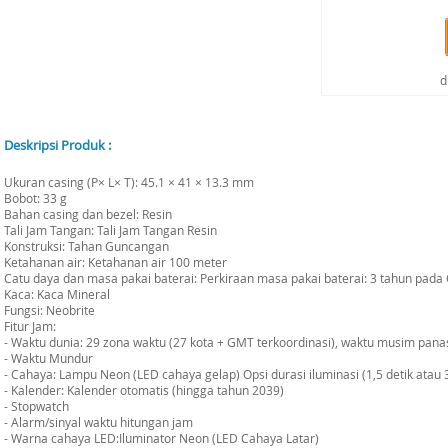
d
Deskripsi Produk :
Ukuran casing (P× L× T): 45.1 × 41 × 13.3 mm
Bobot: 33 g
Bahan casing dan bezel: Resin
Tali Jam Tangan: Tali Jam Tangan Resin
Konstruksi: Tahan Guncangan
Ketahanan air: Ketahanan air 100 meter
Catu daya dan masa pakai baterai: Perkiraan masa pakai baterai: 3 tahun pad
Kaca: Kaca Mineral
Fungsi: Neobrite
Fitur Jam:
- Waktu dunia: 29 zona waktu (27 kota + GMT terkoordinasi), waktu musim panas
- Waktu Mundur
- Cahaya: Lampu Neon (LED cahaya gelap) Opsi durasi iluminasi (1,5 detik atau 3 
- Kalender: Kalender otomatis (hingga tahun 2039)
- Stopwatch
- Alarm/sinyal waktu hitungan jam
- Warna cahaya LED:Iluminator Neon (LED Cahaya Latar)