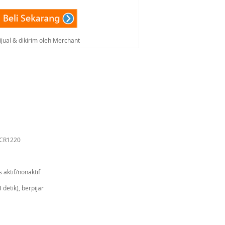
ijual & dikirim oleh Merchant
a CR1220
 aktif/nonaktif
detik), berpijar