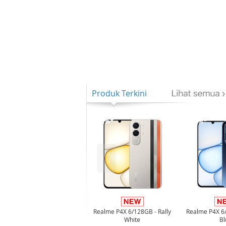
Produk Terkini
-12%*
-12%*
Realme P4X 6/128GB - Rally
Realme P4X 6
White
Bl