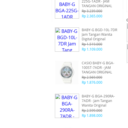
225G-1ADR - JAM
TANGAN ORIGINAL
Rp 3.239.000
Rp 2.365.000
BABY-G BGD-10L-7DR
Jam Tangan Wanita
Digital Original
Rp 1.519.000
Rp 1.109.000
CASIO BABY-G BGA-
100ST-7ADR - JAM
TANGAN ORIGINAL
Rp 2.569.000
Rp 1.876.000
BABY-G BGA-290RA-
7ADR - Jam Tangan
Wanita Original
Rp 2.599.000
Rp 1.898.000