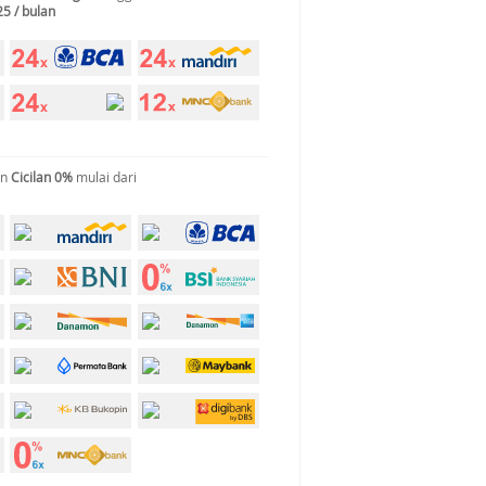
25 / bulan
an
Cicilan 0%
mulai dari