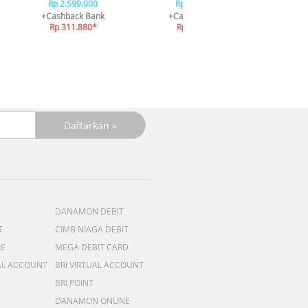
R
Rp 2.599.000
Rp 2.599.000
+C
+Cashback Bank
+Cashback Bank
R
Rp 311.880*
Rp 311.880*
DANAMON DEBIT
T
CIMB NIAGA DEBIT
ME
MEGA DEBIT CARD
AL ACCOUNT
BRI VIRTUAL ACCOUNT
BRI POINT
DANAMON ONLINE