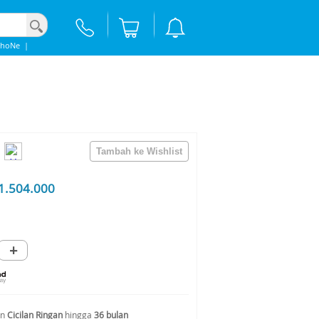
phoNe
|
1.504.000
+
an
Cicilan Ringan
hingga
36 bulan