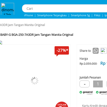
iPhone
|
Smartphone Terjangkau
|
Smartphone 5g
|
FlAzz
|
I
Iphone 13
|
Iphone 14
|
Samsung Note
3DR Jam Tangan Wanita Original
BABY-G BGA-250-7A3DR Jam Tangan Wanita Original
-27%*
Share to
Harga
Rp 
Rp 2.059.000
Jumlah Pesanan
-
1
Kartu Kredit deng