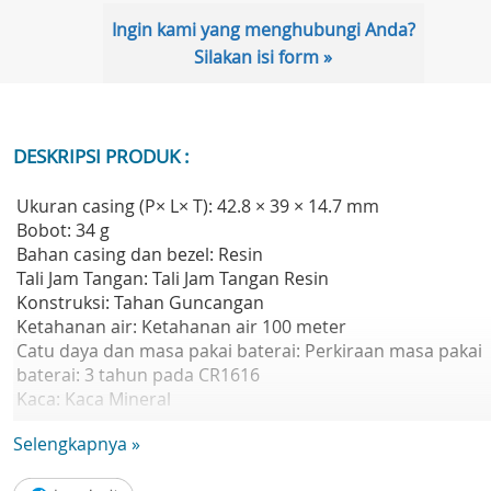
Ingin kami yang menghubungi Anda?
Silakan isi form »
DESKRIPSI PRODUK :
Ukuran casing (P× L× T): 42.8 × 39 × 14.7 mm
Bobot: 34 g
Bahan casing dan bezel: Resin
Tali Jam Tangan: Tali Jam Tangan Resin
Konstruksi: Tahan Guncangan
Ketahanan air: Ketahanan air 100 meter
Catu daya dan masa pakai baterai: Perkiraan masa pakai
baterai: 3 tahun pada CR1616
Kaca: Kaca Mineral
Ukuran tali yang kompatibel: 125 hingga 180 mm
Selengkapnya »
Fitur Jam:
- Waktu dunia: 29 zona waktu (30 kota), waktu musim pan