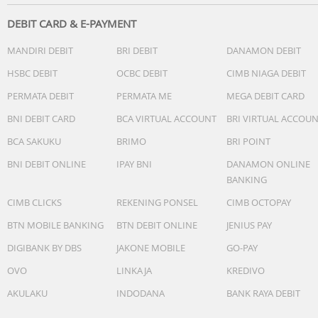
DEBIT CARD & E-PAYMENT
MANDIRI DEBIT
BRI DEBIT
DANAMON DEBIT
HSBC DEBIT
OCBC DEBIT
CIMB NIAGA DEBIT
PERMATA DEBIT
PERMATA ME
MEGA DEBIT CARD
BNI DEBIT CARD
BCA VIRTUAL ACCOUNT
BRI VIRTUAL ACCOU
BCA SAKUKU
BRIMO
BRI POINT
BNI DEBIT ONLINE
IPAY BNI
DANAMON ONLINE
BANKING
CIMB CLICKS
REKENING PONSEL
CIMB OCTOPAY
BTN MOBILE BANKING
BTN DEBIT ONLINE
JENIUS PAY
DIGIBANK BY DBS
JAKONE MOBILE
GO-PAY
OVO
LINKAJA
KREDIVO
AKULAKU
INDODANA
BANK RAYA DEBIT