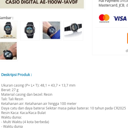
Full Payment
untuk
Mastercard
,
JCB
, 
Gambar :
d
Deskripsi Produk :
Ukuran casing (P× L× T): 48,1 × 43,7 × 13,7 mm
Berat: 27 g
Material casing dan bezel: Resin
Tali: Tali Resin
Ketahanan air: Ketahanan air hingga 100 meter
Daya catu dan daya baterai Sekitar masa pakai baterai: 10 tahun pada CR2025
Resin Kaca: Kaca/Kaca Bulat
Waktu dunia:
- Multi Waktu (4 kota berbeda)
- Waktu dunia