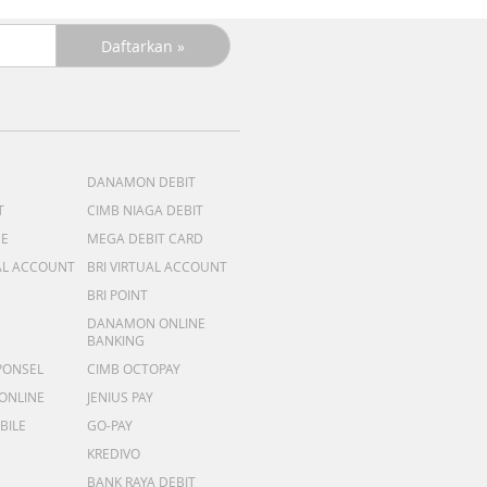
DANAMON DEBIT
T
CIMB NIAGA DEBIT
ME
MEGA DEBIT CARD
AL ACCOUNT
BRI VIRTUAL ACCOUNT
BRI POINT
DANAMON ONLINE
BANKING
PONSEL
CIMB OCTOPAY
 ONLINE
JENIUS PAY
BILE
GO-PAY
KREDIVO
BANK RAYA DEBIT