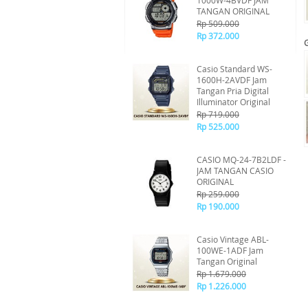
1000W-4BVDF JAM
TANGAN ORIGINAL
Rp 509.000
Rp 372.000
Casio Standard WS-
1600H-2AVDF Jam
Tangan Pria Digital
Illuminator Original
Rp 719.000
Rp 525.000
CASIO MQ-24-7B2LDF -
JAM TANGAN CASIO
ORIGINAL
Rp 259.000
Rp 190.000
Casio Vintage ABL-
100WE-1ADF Jam
Tangan Original
Rp 1.679.000
Rp 1.226.000