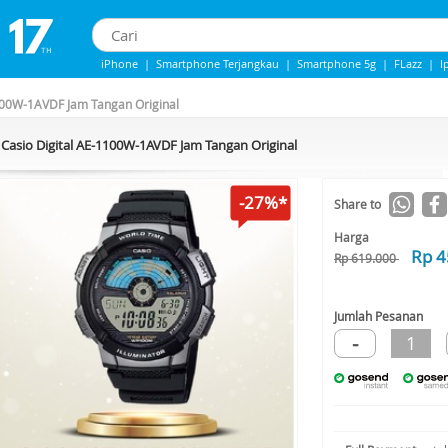
iPhone
|
Smartphone Terjangkau
|
Smartphone 5g
|
FLazz
|
I
IPhone 13
|
Iphone 14
|
Samsung Note
100W-1AVDF Jam Tangan Original
Casio Digital AE-1100W-1AVDF Jam Tangan Original
-27%*
Share to
Harga
Rp 4
Rp 619.000
Jumlah Pesanan
-
1