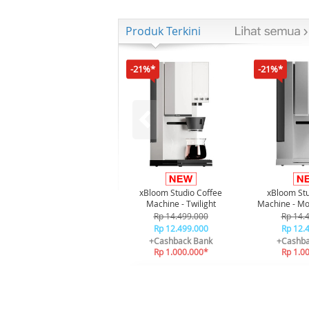
Produk Terkini
-21%*
-21%*
xBloom Studio Coffee
xBloom Stu
Machine - Twilight
Machine - Mo
Rp 14.499.000
Rp 14.
Rp 12.499.000
Rp 12.
+Cashback Bank
+Cashba
Rp 1.000.000*
Rp 1.0