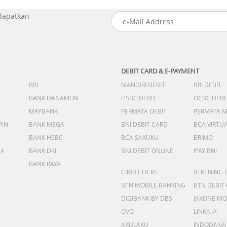
 dapatkan
DEBIT CARD & E-PAYMENT
BRI
MANDIRI DEBIT
BRI DEBIT
BANK DANAMON
HSBC DEBIT
OCBC DEBI
MAYBANK
PERMATA DEBIT
PERMATA 
PIN
BANK MEGA
BNI DEBIT CARD
BCA VIRTU
BANK HSBC
BCA SAKUKU
BRIMO
DA
BANK DKI
BNI DEBIT ONLINE
IPAY BNI
BANK RAYA
CIMB CLICKS
REKENING 
BTN MOBILE BANKING
BTN DEBIT
DIGIBANK BY DBS
JAKONE MO
OVO
LINKAJA
AKULAKU
INDODANA