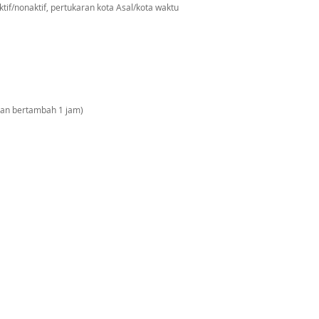
tif/nonaktif, pertukaran kota Asal/kota waktu
 dan bertambah 1 jam)