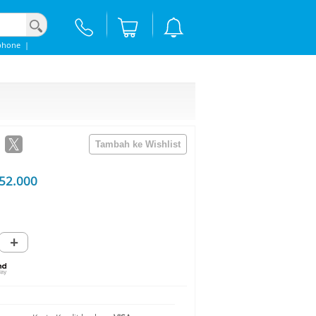
phone
|
52.000
+