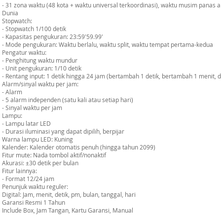
- 31 zona waktu (48 kota + waktu universal terkoordinasi), waktu musim panas ak
Dunia
Stopwatch:
- Stopwatch 1/100 detik
- Kapasitas pengukuran: 23:59'59.99'
- Mode pengukuran: Waktu berlalu, waktu split, waktu tempat pertama-kedua
Pengatur waktu:
- Penghitung waktu mundur
- Unit pengukuran: 1/10 detik
- Rentang input: 1 detik hingga 24 jam (bertambah 1 detik, bertambah 1 menit,
Alarm/sinyal waktu per jam:
- Alarm
- 5 alarm independen (satu kali atau setiap hari)
- Sinyal waktu per jam
Lampu:
- Lampu latar LED
- Durasi iluminasi yang dapat dipilih, berpijar
Warna lampu LED: Kuning
Kalender: Kalender otomatis penuh (hingga tahun 2099)
Fitur mute: Nada tombol aktif/nonaktif
Akurasi: ±30 detik per bulan
Fitur lainnya:
- Format 12/24 jam
Penunjuk waktu reguler:
Digital: Jam, menit, detik, pm, bulan, tanggal, hari
Garansi Resmi 1 Tahun
Include Box, Jam Tangan, Kartu Garansi, Manual