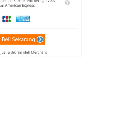
 semua Kartu Kredit berlogo
VISA
,
dan
American Express
:
ijual & dikirim oleh Merchant