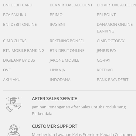
BNI DEBIT CARD
BCA VIRTUAL ACCOUNT
BRI VIRTUAL ACCOU
BCA SAKUKU
BRIMO
BRI POINT
BNI DEBIT ONLINE
IPAY BNI
DANAMON ONLINE
BANKING
CIMB CLICKS
REKENING PONSEL
CIMB OCTOPAY
BTN MOBILE BANKING
BTN DEBIT ONLINE
JENIUS PAY
DIGIBANK BY DBS
JAKONE MOBILE
GO-PAY
OVO
LINKAJA
KREDIVO
AKULAKU
INDODANA
BANK RAYA DEBIT
AFTER SALES SERVICE
Jaminan Penanganan After Sales Untuk Produk Yang
Berkendala
CUSTOMER SUPPORT
Memberikan Layanan Kelas Premium Kepada Customer