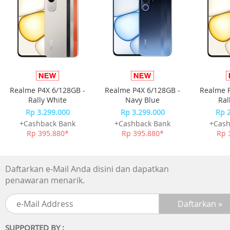
- Bentuk mini,ringkas dan ringan (bisa masuk saku)
- Dapat mengukur berat Max 40kg division +/- 10gram
- LED Light
- Data Lock Function (saat timbangan mengunci hasil aka
berbunyi)
- Tare Function
- Overload & Low Battery Indication
- Tersedia pouch penyimpanan
Realme P4X 6/128GB -
Realme P4X 6/128GB -
Realme P
Rally White
Navy Blue
Ral
Spesifikasi Produk :
Rp 3.299.000
Rp 3.299.000
Rp 
- Berat Fisik Timbangan 40 gram
+Cashback Bank
+Cashback Bank
+Cash
- Dimensi Produk : 6.8 x 2.3 x 1.8cm
Rp 395.880*
Rp 395.880*
Rp 
Cara pakai :
Kaitkan tali pada tas atau koper lalu pencet tombol powe
Daftarkan e-Mail Anda disini dan dapatkan
dan diamkan beberapa saat sampai berbunyi beep, samp
penawaran menarik.
angka mengunci atau berhenti.
Isi Paket :
1x timbangan koper mini (sudah termasuk baterai CR163
SUPPORTED BY :
= 2 pcs terpasang)