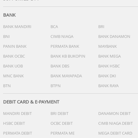
1x Pouch Penyimpanan
BANK
Ketentuan garansi :
1. Garansi hanya untuk kerusakan murni prodak (cacat
BANK MANDIRI
BCA
BRI
pabrik) bukan kesalahan pengiriman / pengguna(pembeli)
BNI
CIMB NIAGA
BANK DANAMON
2. Wajib ada video unboxing serta video kendala prodak.
PANIN BANK
PERMATA BANK
MAYBANK
3. Syarat dan ketentuan yang tidak terpenuhi tidak bisa
klaim garansi.
BANK OCBC
BANK KB BUKOPIN
BANK MEGA
BANK UOB
BANK DBS
BANK HSBC
MNC BANK
BANK MAYAPADA
BANK DKI
BTN
BTPN
BANK RAYA
DEBIT CARD & E-PAYMENT
MANDIRI DEBIT
BRI DEBIT
DANAMON DEBIT
HSBC DEBIT
OCBC DEBIT
CIMB NIAGA DEBIT
PERMATA DEBIT
PERMATA ME
MEGA DEBIT CARD