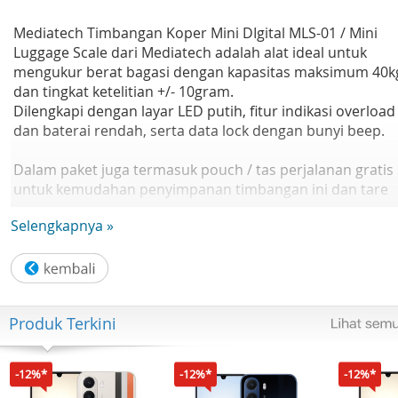
Mediatech Timbangan Koper Mini DIgital MLS-01 / Mini
Luggage Scale dari Mediatech adalah alat ideal untuk
mengukur berat bagasi dengan kapasitas maksimum 40k
dan tingkat ketelitian +/- 10gram.
Dilengkapi dengan layar LED putih, fitur indikasi overload
dan baterai rendah, serta data lock dengan bunyi beep.
Dalam paket juga termasuk pouch / tas perjalanan gratis
untuk kemudahan penyimpanan timbangan ini dan tare
function untuk mengukur berat tanpa wadah.
Selengkapnya »
Alat ini sangat praktis untuk para pelancong yang ingin
memastikan bagasi mereka tidak melebihi batas.
Desain yang ringan dan ringkas, mudah dimasukkan ke
dalam saku, ransel, atau koper.
Produk Terkini
Dilengkapi dengan sensor yang handal, timbangan ini
memberikan pengukuran yang konsisten dan akurat.
-12%*
-12%*
-12%*
Fitur Unggulan :